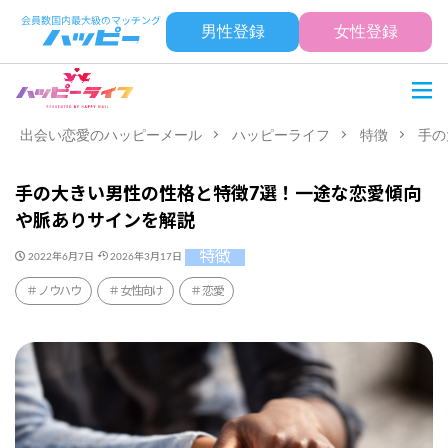
男性登録
女性登録
出会い恋愛のハッピーメール
ハッピーライフ
特徴
手の
手の大きい男性の性格と特徴7選！一途な恋愛傾向
や脈ありサインを解説
特徴
2022年6月7日
2026年3月17日
ノウハウ
女性向け
恋愛