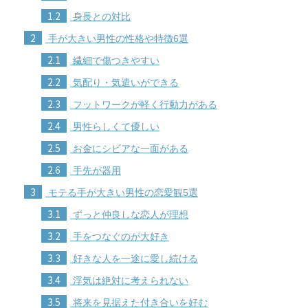
1.2
身長との対比
2
手が大きい男性の性格や特徴6選
2.1
繊細で傷つきやすい
2.2
気配り・気遣いができる
2.3
フットワークが軽く行動力がある
2.4
男性らしくて優しい
2.5
お金にシビアな一面がある
2.6
手先が器用
3
モテる手が大きい男性の恋愛観5選
3.1
ずっと仲良しな恋人が理想
3.2
手をつなぐのが大好き
3.3
好きな人を一途に愛し続ける
3.4
浮気は絶対に考えられない
3.5
将来を見据えた付き合いを好む