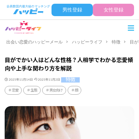
男性登録
女性登録
出会い恋愛のハッピーメール
ハッピーライフ
特徴
目が
目がでかい人はどんな性格？人相学でわかる恋愛傾
向や上手な関わり方を解説
特徴
2025年11月14日
2025年11月2日
恋愛
生態
男女向け
顔