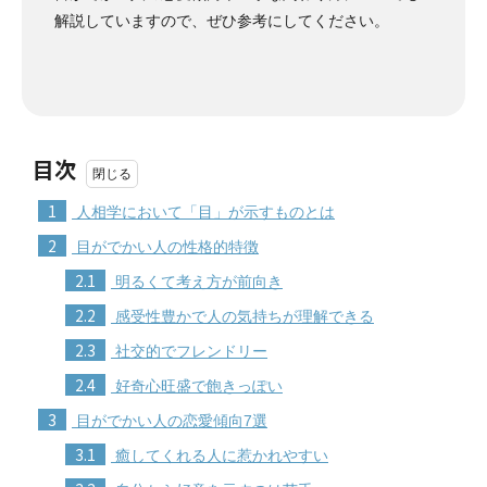
解説していますので、ぜひ参考にしてください。
目次
1
人相学において「目」が示すものとは
2
目がでかい人の性格的特徴
2.1
明るくて考え方が前向き
2.2
感受性豊かで人の気持ちが理解できる
2.3
社交的でフレンドリー
2.4
好奇心旺盛で飽きっぽい
3
目がでかい人の恋愛傾向7選
3.1
癒してくれる人に惹かれやすい