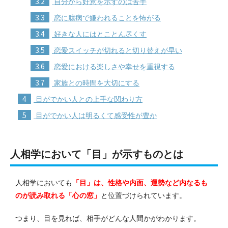
3.2
自分から好意を示すのは苦手
3.3
恋に臆病で嫌われることを怖がる
3.4
好きな人にはとことん尽くす
3.5
恋愛スイッチが切れると切り替えが早い
3.6
恋愛における楽しさや幸せを重視する
3.7
家族との時間を大切にする
4
目がでかい人との上手な関わり方
5
目がでかい人は明るくて感受性が豊か
人相学において「目」が示すものとは
人相学においても
「目」は、性格や内面、運勢など内なるも
のが読み取れる「心の窓」
と位置づけられています。
つまり、目を見れば、相手がどんな人間かがわかります。