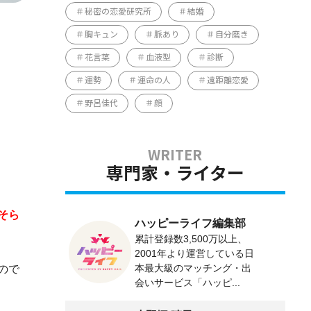
秘密の恋愛研究所
結婚
胸キュン
脈あり
自分磨き
花言葉
血液型
診断
運勢
運命の人
遠距離恋愛
野呂佳代
顔
専門家・ライター
そら
ハッピーライフ編集部
累計登録数3,500万以上、
2001年より運営している日
本最大級のマッチング・出
ので
会いサービス「ハッピ...