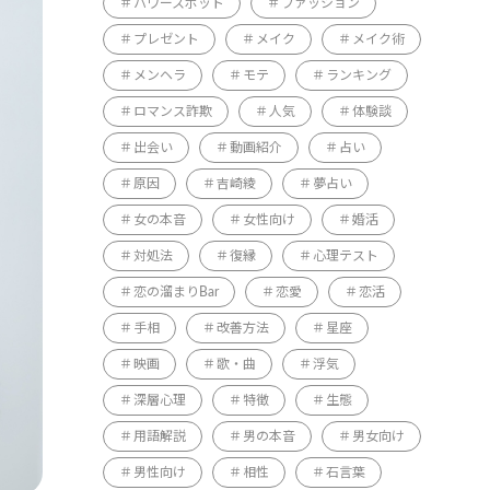
パワースポット
ファッション
プレゼント
メイク
メイク術
メンヘラ
モテ
ランキング
ロマンス詐欺
人気
体験談
出会い
動画紹介
占い
原因
吉崎綾
夢占い
女の本音
女性向け
婚活
対処法
復縁
心理テスト
恋の溜まりBar
恋愛
恋活
手相
改善方法
星座
映画
歌・曲
浮気
深層心理
特徴
生態
用語解説
男の本音
男女向け
男性向け
相性
石言葉