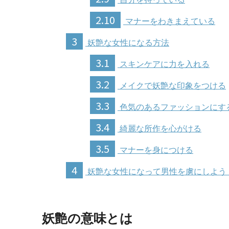
2.10
マナーをわきまえている
3
妖艶な女性になる方法
3.1
スキンケアに力を入れる
3.2
メイクで妖艶な印象をつける
3.3
色気のあるファッションにす
3.4
綺麗な所作を心がける
3.5
マナーを身につける
4
妖艶な女性になって男性を虜にしよう
妖艶の意味とは