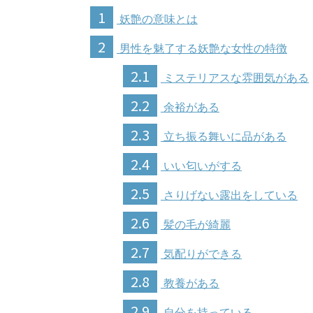
1
妖艶の意味とは
2
男性を魅了する妖艶な女性の特徴
2.1
ミステリアスな雰囲気がある
2.2
余裕がある
2.3
立ち振る舞いに品がある
2.4
いい匂いがする
2.5
さりげない露出をしている
2.6
髪の毛が綺麗
2.7
気配りができる
2.8
教養がある
2.9
自分を持っている