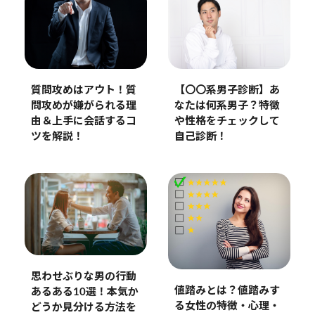
質問攻めはアウト！質
【〇〇系男子診断】あ
問攻めが嫌がられる理
なたは何系男子？特徴
由＆上手に会話するコ
や性格をチェックして
ツを解説！
自己診断！
思わせぶりな男の行動
値踏みとは？値踏みす
あるある10選！本気か
る女性の特徴・心理・
どうか見分ける方法を