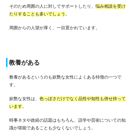
そのため周囲の人に対してサポートしたり、
悩み相談を受け
たりすることも多いでしょう
。
周囲からの人望が厚く、一目置かれています。
教養がある
教養があるというのも妖艶な女性によくある特徴の一つで
す。
妖艶な女性は、
色っぽさだけでなく品性や知性も併せ持って
います
。
時事ネタや政経の話題はもちろん、語学や芸術についての知
識が堪能であることも少なくないでしょう。