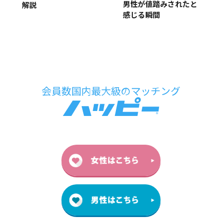
男性が値踏みされたと
解説
感じる瞬間