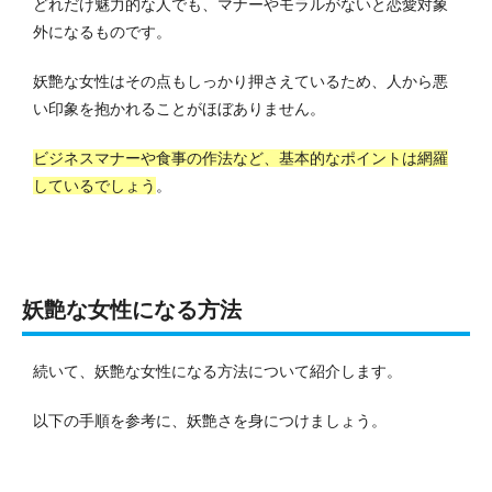
どれだけ魅力的な人でも、マナーやモラルがないと恋愛対象
外になるものです。
妖艶な女性はその点もしっかり押さえているため、人から悪
い印象を抱かれることがほぼありません。
ビジネスマナーや食事の作法など、基本的なポイントは網羅
しているでしょう
。
妖艶な女性になる方法
続いて、妖艶な女性になる方法について紹介します。
以下の手順を参考に、妖艶さを身につけましょう。