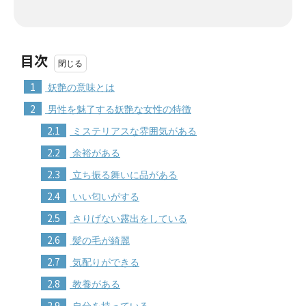
目次
1
妖艶の意味とは
2
男性を魅了する妖艶な女性の特徴
2.1
ミステリアスな雰囲気がある
2.2
余裕がある
2.3
立ち振る舞いに品がある
2.4
いい匂いがする
2.5
さりげない露出をしている
2.6
髪の毛が綺麗
2.7
気配りができる
2.8
教養がある
2.9
自分を持っている