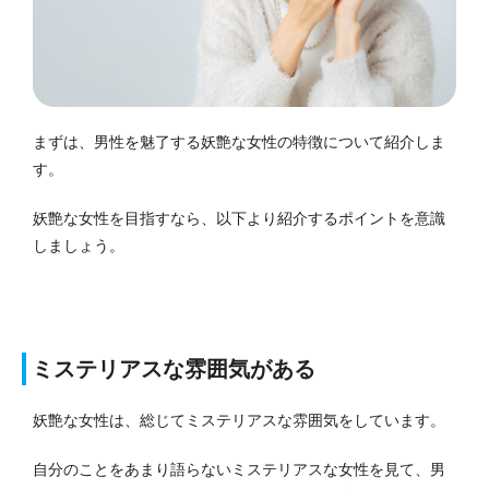
まずは、男性を魅了する妖艶な女性の特徴について紹介しま
す。
妖艶な女性を目指すなら、以下より紹介するポイントを意識
しましょう。
ミステリアスな雰囲気がある
妖艶な女性は、総じてミステリアスな雰囲気をしています。
自分のことをあまり語らないミステリアスな女性を見て、男