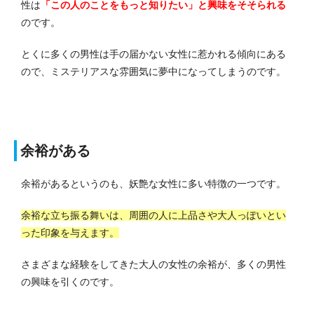
性は
「この人のことをもっと知りたい」と興味をそそられる
のです。
とくに多くの男性は手の届かない女性に惹かれる傾向にある
ので、ミステリアスな雰囲気に夢中になってしまうのです。
余裕がある
余裕があるというのも、妖艶な女性に多い特徴の一つです。
余裕な立ち振る舞いは、周囲の人に上品さや大人っぽいとい
った印象を与えます。
さまざまな経験をしてきた大人の女性の余裕が、多くの男性
の興味を引くのです。