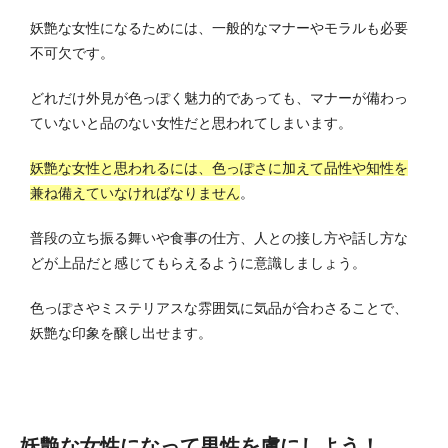
妖艶な女性になるためには、一般的なマナーやモラルも必要
不可欠です。
どれだけ外見が色っぽく魅力的であっても、マナーが備わっ
ていないと品のない女性だと思われてしまいます。
妖艶な女性と思われるには、色っぽさに加えて品性や知性を
兼ね備えていなければなりません
。
普段の立ち振る舞いや食事の仕方、人との接し方や話し方な
どが上品だと感じてもらえるように意識しましょう。
色っぽさやミステリアスな雰囲気に気品が合わさることで、
妖艶な印象を醸し出せます。
妖艶な女性になって男性を虜にしよう！