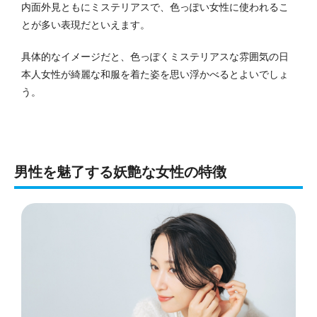
内面外見ともにミステリアスで、色っぽい女性に使われるこ
とが多い表現だといえます。
具体的なイメージだと、色っぽくミステリアスな雰囲気の日
本人女性が綺麗な和服を着た姿を思い浮かべるとよいでしょ
う。
男性を魅了する妖艶な女性の特徴