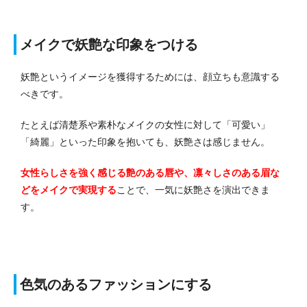
メイクで妖艶な印象をつける
妖艶というイメージを獲得するためには、顔立ちも意識する
べきです。
たとえば清楚系や素朴なメイクの女性に対して「可愛い」
「綺麗」といった印象を抱いても、妖艶さは感じません。
女性らしさを強く感じる艶のある唇や、凛々しさのある眉な
どをメイクで実現する
ことで、一気に妖艶さを演出できま
す。
色気のあるファッションにする