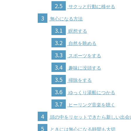
2.5
サクッと行動に移せる
3
無心になる方法
3.1
瞑想する
3.2
自然を眺める
3.3
スポーツをする
3.4
趣味に没頭する
3.5
掃除をする
3.6
ゆっくり湯船につかる
3.7
ヒーリング音楽を聴く
4
頭の中をリセットできたら新しい出会
5
ときには無心になる時間も大切