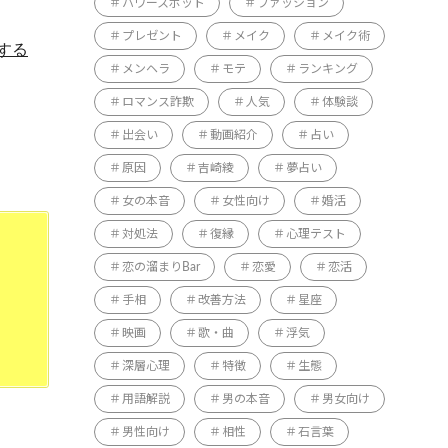
パワースポット
ファッション
プレゼント
メイク
メイク術
する
メンヘラ
モテ
ランキング
ロマンス詐欺
人気
体験談
出会い
動画紹介
占い
原因
吉崎綾
夢占い
女の本音
女性向け
婚活
対処法
復縁
心理テスト
恋の溜まりBar
恋愛
恋活
手相
改善方法
星座
映画
歌・曲
浮気
深層心理
特徴
生態
用語解説
男の本音
男女向け
男性向け
相性
石言葉