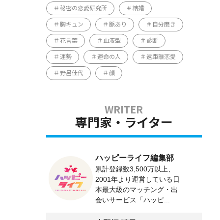
秘密の恋愛研究所
結婚
胸キュン
脈あり
自分磨き
花言葉
血液型
診断
運勢
運命の人
遠距離恋愛
野呂佳代
顔
専門家・ライター
ハッピーライフ編集部
累計登録数3,500万以上、
2001年より運営している日
本最大級のマッチング・出
会いサービス「ハッピ...