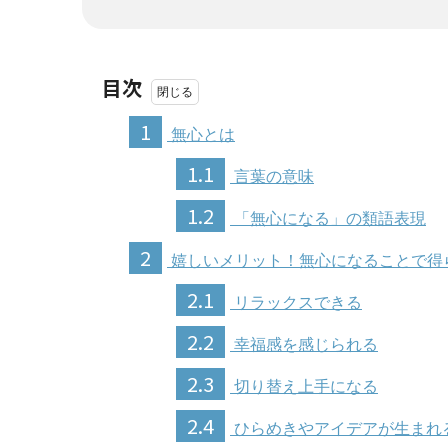
目次
1
無心とは
1.1
言葉の意味
1.2
「無心になる」の類語表現
2
嬉しいメリット！無心になることで得
2.1
リラックスできる
2.2
幸福感を感じられる
2.3
切り替え上手になる
2.4
ひらめきやアイデアが生まれ