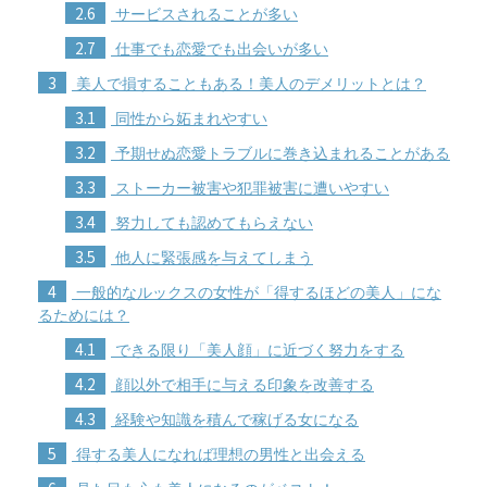
2.6
サービスされることが多い
2.7
仕事でも恋愛でも出会いが多い
3
美人で損することもある！美人のデメリットとは？
3.1
同性から妬まれやすい
3.2
予期せぬ恋愛トラブルに巻き込まれることがある
3.3
ストーカー被害や犯罪被害に遭いやすい
3.4
努力しても認めてもらえない
3.5
他人に緊張感を与えてしまう
4
一般的なルックスの女性が「得するほどの美人」にな
るためには？
4.1
できる限り「美人顔」に近づく努力をする
4.2
顔以外で相手に与える印象を改善する
4.3
経験や知識を積んで稼げる女になる
5
得する美人になれば理想の男性と出会える