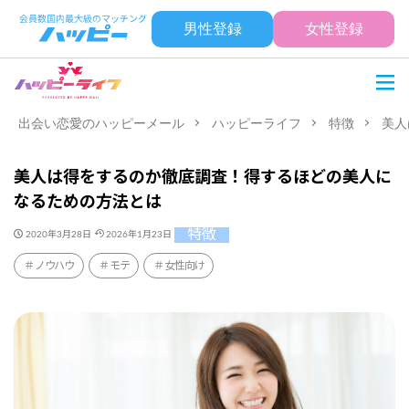
男性登録
女性登録
出会い恋愛のハッピーメール
ハッピーライフ
特徴
美人
美人は得をするのか徹底調査！得するほどの美人に
なるための方法とは
特徴
2020年3月28日
2026年1月23日
ノウハウ
モテ
女性向け