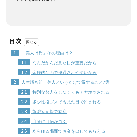
目次
1
「美人は得」その理由は？
1.1
なんだかんだ見た目が重要だから
1.2
金銭的な面で優遇されやすいから
2
人生勝ち組！美人というだけで得すること7選
2.1
特別な努力をしなくてもチヤホヤされる
2.2
多少性格ブスでも見た目で許される
2.3
就職や面接で有利
2.4
自分に自信がつく
2.5
あらゆる場面でお金を出してもらえる