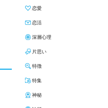
恋愛
恋活
深層心理
片思い
特徴
特集
神秘