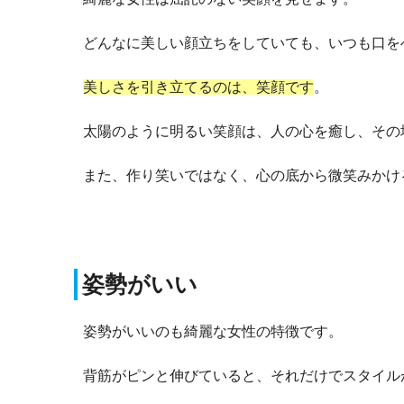
どんなに美しい顔立ちをしていても、いつも口を
美しさを引き立てるのは、笑顔です
。
太陽のように明るい笑顔は、人の心を癒し、その
また、作り笑いではなく、心の底から微笑みかけ
姿勢がいい
姿勢がいいのも綺麗な女性の特徴です。
背筋がピンと伸びていると、それだけでスタイル