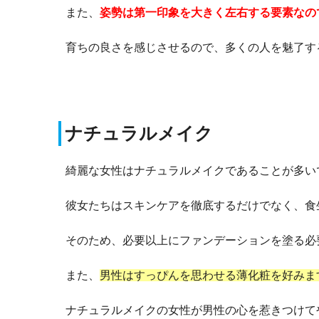
また、
姿勢は第一印象を大きく左右する要素なの
育ちの良さを感じさせるので、多くの人を魅了す
ナチュラルメイク
綺麗な女性はナチュラルメイクであることが多い
彼女たちはスキンケアを徹底するだけでなく、食
そのため、必要以上にファンデーションを塗る必
また、
男性はすっぴんを思わせる薄化粧を好みま
ナチュラルメイクの女性が男性の心を惹きつけて