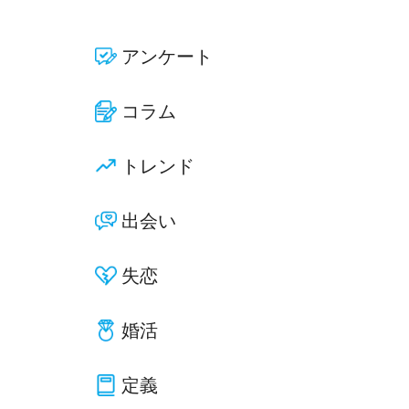
アンケート
コラム
トレンド
出会い
失恋
婚活
定義