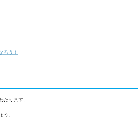
なろう！
わたります。
ょう。