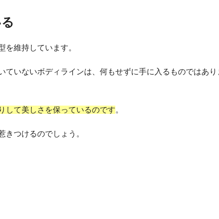
いる
型を維持しています。
いていないボディラインは、何もせずに手に入るものではあり
りして美しさを保っているのです
。
惹きつけるのでしょう。