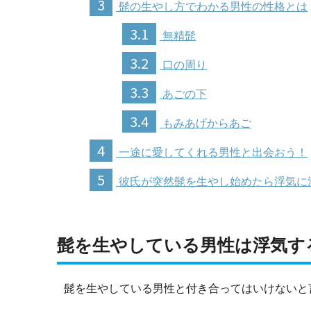
3
髭の生やし方でわかる男性の性格とは
3.1
無精髭
3.2
口の周り
3.3
あごの下
3.4
もみあげからあご
4
一途に愛してくれる男性と出会おう！
5
彼氏が突然髭を生やし始めたら浮気に
髭を生やしている男性は浮気す
髭を生やしている男性と付き合ってはいけないと