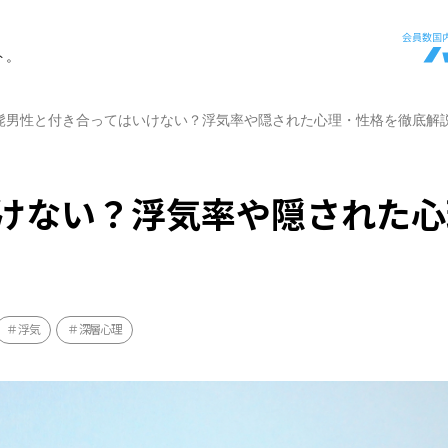
ト。
髭男性と付き合ってはいけない？浮気率や隠された心理・性格を徹底解
けない？浮気率や隠された心
浮気
深層心理