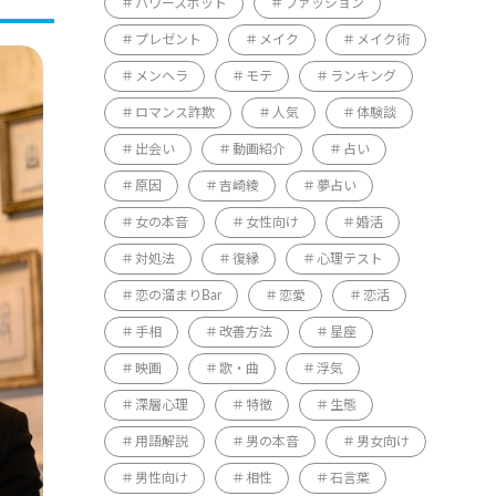
パワースポット
ファッション
プレゼント
メイク
メイク術
メンヘラ
モテ
ランキング
ロマンス詐欺
人気
体験談
出会い
動画紹介
占い
原因
吉崎綾
夢占い
女の本音
女性向け
婚活
対処法
復縁
心理テスト
恋の溜まりBar
恋愛
恋活
手相
改善方法
星座
映画
歌・曲
浮気
深層心理
特徴
生態
用語解説
男の本音
男女向け
男性向け
相性
石言葉