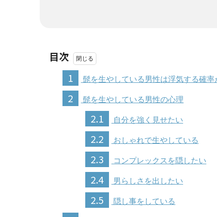
目次
1
髭を生やしている男性は浮気する確率
2
髭を生やしている男性の心理
2.1
自分を強く見せたい
2.2
おしゃれで生やしている
2.3
コンプレックスを隠したい
2.4
男らしさを出したい
2.5
隠し事をしている