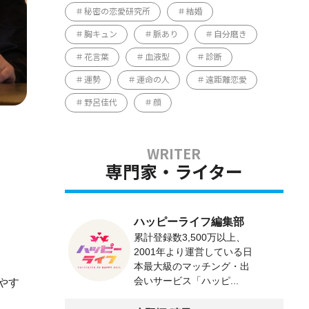
秘密の恋愛研究所
結婚
胸キュン
脈あり
自分磨き
花言葉
血液型
診断
運勢
運命の人
遠距離恋愛
野呂佳代
顔
専門家・ライター
ハッピーライフ編集部
累計登録数3,500万以上、
2001年より運営している日
本最大級のマッチング・出
会いサービス「ハッピ...
やす