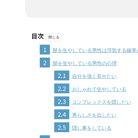
目次
1
髭を生やしている男性は浮気する確率
2
髭を生やしている男性の心理
2.1
自分を強く見せたい
2.2
おしゃれで生やしている
2.3
コンプレックスを隠したい
2.4
男らしさを出したい
2.5
隠し事をしている