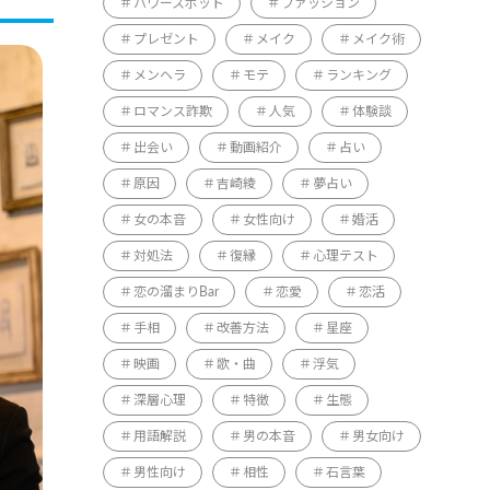
パワースポット
ファッション
プレゼント
メイク
メイク術
メンヘラ
モテ
ランキング
ロマンス詐欺
人気
体験談
出会い
動画紹介
占い
原因
吉崎綾
夢占い
女の本音
女性向け
婚活
対処法
復縁
心理テスト
恋の溜まりBar
恋愛
恋活
手相
改善方法
星座
映画
歌・曲
浮気
深層心理
特徴
生態
用語解説
男の本音
男女向け
男性向け
相性
石言葉