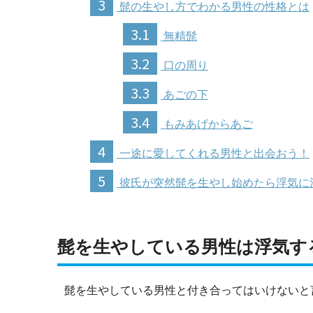
3
髭の生やし方でわかる男性の性格とは
3.1
無精髭
3.2
口の周り
3.3
あごの下
3.4
もみあげからあご
4
一途に愛してくれる男性と出会おう！
5
彼氏が突然髭を生やし始めたら浮気に
髭を生やしている男性は浮気す
髭を生やしている男性と付き合ってはいけないと