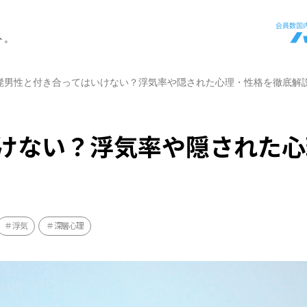
ト。
髭男性と付き合ってはいけない？浮気率や隠された心理・性格を徹底解
けない？浮気率や隠された心
浮気
深層心理