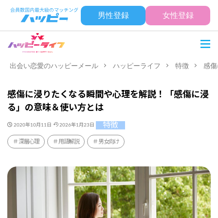
男性登録
女性登録
出会い恋愛のハッピーメール
ハッピーライフ
特徴
感傷
感傷に浸りたくなる瞬間や心理を解説！「感傷に浸
る」の意味＆使い方とは
特徴
2020年10月11日
2026年1月23日
深層心理
用語解説
男女向け