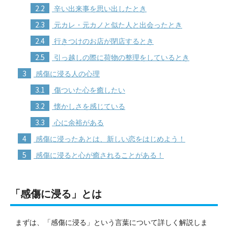
2.2
辛い出来事を思い出したとき
2.3
元カレ・元カノと似た人と出会ったとき
2.4
行きつけのお店が閉店するとき
2.5
引っ越しの際に荷物の整理をしているとき
3
感傷に浸る人の心理
3.1
傷ついた心を癒したい
3.2
懐かしさを感じている
3.3
心に余裕がある
4
感傷に浸ったあとは、新しい恋をはじめよう！
5
感傷に浸ると心が癒されることがある！
「感傷に浸る」とは
まずは、「感傷に浸る」という言葉について詳しく解説しま