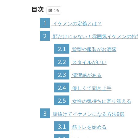
目次
1
イケメンの定義とは？
2
顔だけじゃない！雰囲気イケメンの特
2.1
髪型や服装がお洒落
2.2
スタイルがいい
2.3
清潔感がある
2.4
優しくて聞き上手
2.5
女性の気持ちに寄り添える
3
垢抜けてイケメンになる方法9選
3.1
筋トレを始める