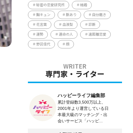
秘密の恋愛研究所
結婚
胸キュン
脈あり
自分磨き
花言葉
血液型
診断
運勢
運命の人
遠距離恋愛
野呂佳代
顔
専門家・ライター
ハッピーライフ編集部
累計登録数3,500万以上、
2001年より運営している日
本最大級のマッチング・出
会いサービス「ハッピ...