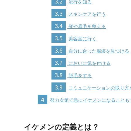
3.2
流行を知る
3.3
スキンケアを行う
3.4
髭や眉毛を整える
3.5
美容室に行く
3.6
自分に合った服装を見つける
3.7
においに気を付ける
3.8
脱毛をする
3.9
コミュニケーションの取り方
4
努力次第で急にイケメンになることも
イケメンの定義とは？