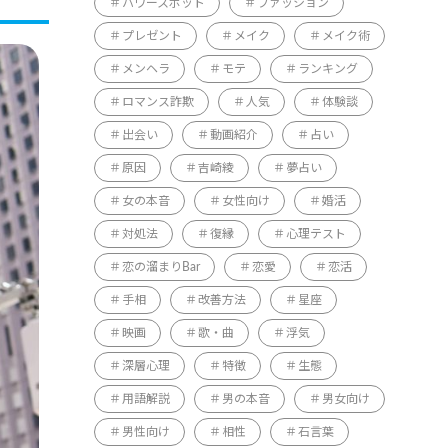
パワースポット
ファッション
プレゼント
メイク
メイク術
メンヘラ
モテ
ランキング
ロマンス詐欺
人気
体験談
出会い
動画紹介
占い
原因
吉崎綾
夢占い
女の本音
女性向け
婚活
対処法
復縁
心理テスト
恋の溜まりBar
恋愛
恋活
手相
改善方法
星座
映画
歌・曲
浮気
深層心理
特徴
生態
用語解説
男の本音
男女向け
男性向け
相性
石言葉