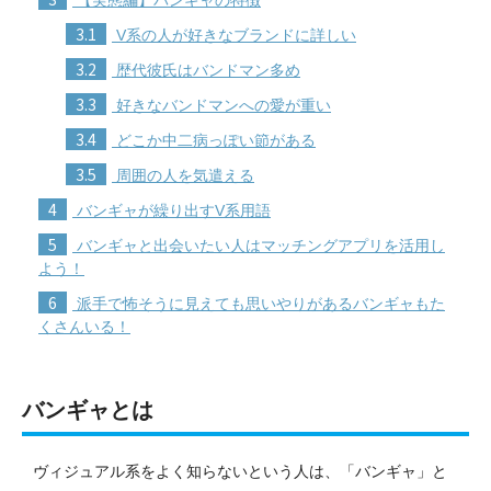
3.1
V系の人が好きなブランドに詳しい
3.2
歴代彼氏はバンドマン多め
3.3
好きなバンドマンへの愛が重い
3.4
どこか中二病っぽい節がある
3.5
周囲の人を気遣える
4
バンギャが繰り出すV系用語
5
バンギャと出会いたい人はマッチングアプリを活用し
よう！
6
派手で怖そうに見えても思いやりがあるバンギャもた
くさんいる！
バンギャとは
ヴィジュアル系をよく知らないという人は、「バンギャ」と