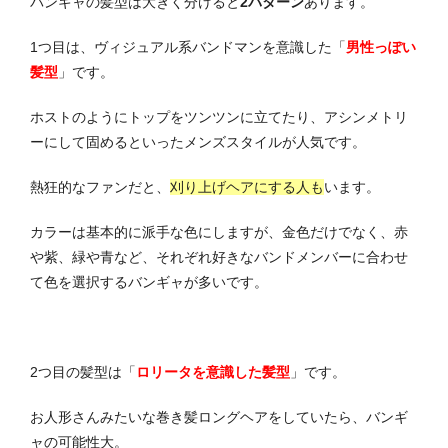
バンギャの髪型は大きく分けると
2パターン
あります。
1つ目は、ヴィジュアル系バンドマンを意識した「
男性っぽい
髪型
」です。
ホストのようにトップをツンツンに立てたり、アシンメトリ
ーにして固めるといったメンズスタイルが人気です。
熱狂的なファンだと、
刈り上げヘアにする人も
います。
カラーは基本的に派手な色にしますが、金色だけでなく、赤
や紫、緑や青など、それぞれ好きなバンドメンバーに合わせ
て色を選択するバンギャが多いです。
2つ目の髪型は「
ロリータを意識した髪型
」です。
お人形さんみたいな巻き髪ロングヘアをしていたら、バンギ
ャの可能性大。