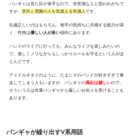
バンギャは見た目が派手なので、非常識な人と思われがちで
すが、
意外と周囲の人を気遣える常識人
です。
礼儀正しいのはもちろん、相手の気持ちに共感する能力が高
く、性格は
優しい人が多い
傾向にあります。
バンドのライブに行っても、みんなライブを楽しみたいの
で、激しくノリながらもしっかりルールを守るという人がほ
とんどです。
アイドルオタクのように、たまにそのバンドが好きすぎて暴
走してしまう人もいますが、バンギャの
風紀は厳しい
ので、
そういう人は先輩バンギャから厳しいお叱りを受けることも
あります。
バンギャが繰り出すV系用語