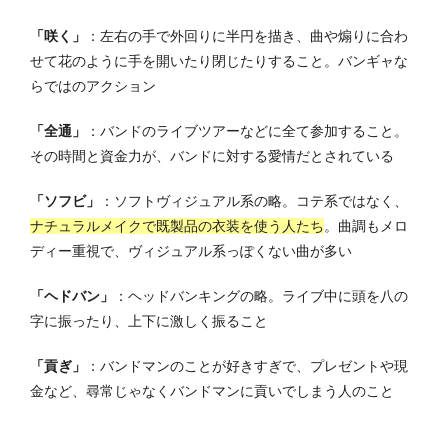
「咲く」
：左右の手で外回りに半円を描き、曲や煽りに合わ
せて花のように手を開いたり閉じたりすること。バンギャな
らではのアクション
「全通」
：バンドのライブツアーなどに全て参加すること。
その時間と資金力が、バンドに対する愛情だとされている
「ソフビ」
：ソフトヴィジュアル系の略。コテ系ではなく、
ナチュラルメイクで既製品の衣装を使う人たち
。曲調もメロ
ディー重視で、ヴィジュアル系っぽくない曲が多い
「ヘドバン」
：ヘッドバンキングの略。ライブ中に頭を八の
字に振ったり、上下に激しく振ること
「貢ぎ」
：バンドマンのことが好きすぎで、プレゼントや現
金など、尋常じゃなくバンドマンに貢いでしまう人のこと