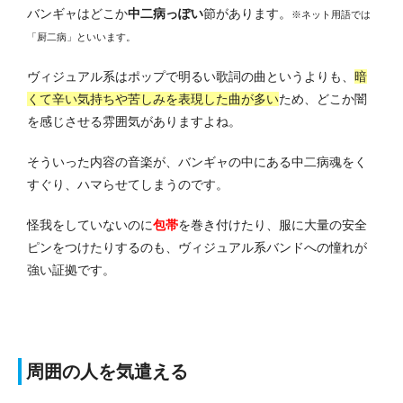
バンギャはどこか
中二病っぽい
節があります。
※ネット用語では
「厨二病」といいます。
ヴィジュアル系はポップで明るい歌詞の曲というよりも、
暗
くて辛い気持ちや苦しみを表現した曲が多い
ため、どこか闇
を感じさせる雰囲気がありますよね。
そういった内容の音楽が、バンギャの中にある中二病魂をく
すぐり、ハマらせてしまうのです。
怪我をしていないのに
包帯
を巻き付けたり、服に大量の安全
ピンをつけたりするのも、ヴィジュアル系バンドへの憧れが
強い証拠です。
周囲の人を気遣える