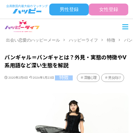
男性登録
女性登録
出会い恋愛のハッピーメール
ハッピーライフ
特徴
バン
バンギャル＝バンギャとは？外見・実態の特徴やV
系用語など深い生態を解説
特徴
深層心理
男女向け
2020年2月8日
2026年1月23日