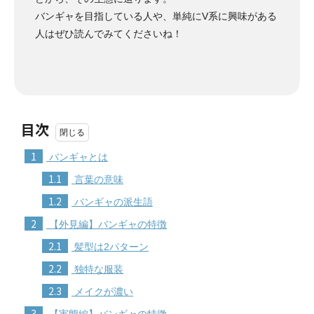
バンギャを目指している人や、単純にV系に興味がある
人はぜひ読んでみてくださいね！
目次
1
バンギャとは
1.1
言葉の意味
1.2
バンギャの派生語
2
【外見編】バンギャの特徴
2.1
髪型は2パターン
2.2
独特な服装
2.3
メイクが濃い
3
【実態編】バンギャの特徴