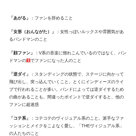
「あがる」
：ファンを辞めること
「女形（おんながた）」
：女性っぽいルックスや雰囲気があ
るバンドマンのこと
「顔ファン」
：V系の音楽に惚れこんでいるのではなく、バン
ドマンの
顔
でファンになった人のこと
「逆ダイ」
：スタンディングの状態で、ステージに向かって
飛び出し、突っ込んでいくこと。とくにインディーズのライ
ブで行われることが多い。バンドによっては逆ダイするため
の曲があることも。間違ったポイントで逆ダイすると、他の
ファンに超迷惑
「コテ系」
：コテコテのヴィジュアル系のこと。派手なファ
ッションとメイクをこよなく愛し、「THEヴィジュアル系」
の人たちのこと