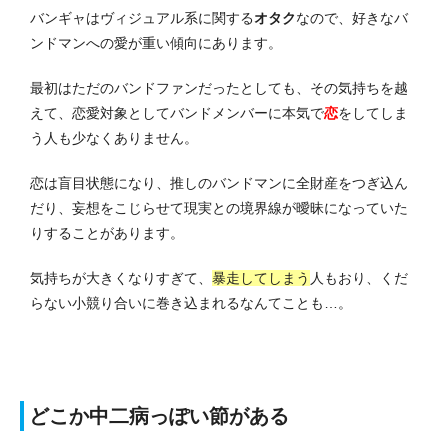
バンギャはヴィジュアル系に関する
オタク
なので、好きなバ
ンドマンへの愛が重い傾向にあります。
最初はただのバンドファンだったとしても、その気持ちを越
えて、恋愛対象としてバンドメンバーに本気で
恋
をしてしま
う人も少なくありません。
恋は盲目状態になり、推しのバンドマンに全財産をつぎ込ん
だり、妄想をこじらせて現実との境界線が曖昧になっていた
りすることがあります。
気持ちが大きくなりすぎて、
暴走してしまう
人もおり、くだ
らない小競り合いに巻き込まれるなんてことも…。
どこか中二病っぽい節がある