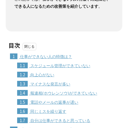
できる人になるための改善策を紹介しています
。
目次
1
仕事ができない人の特徴は？
1.1
スケジュール管理ができていない
1.2
向上心がない
1.3
マイナスな発言が多い
1.4
報連相(ホウレンソウ)ができていない
1.5
電話やメールの返事が遅い
1.6
同じミスを繰り返す
1.7
自分は仕事ができると思っている