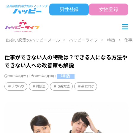
男性登録
女性登録
出会い恋愛のハッピーメール
ハッピーライフ
特徴
仕事
仕事ができない人の特徴は？できる人になる方法や
できない人への改善策も解説
特徴
2023年8月21日
2023年8月18日
ノウハウ
対処法
改善方法
男女向け