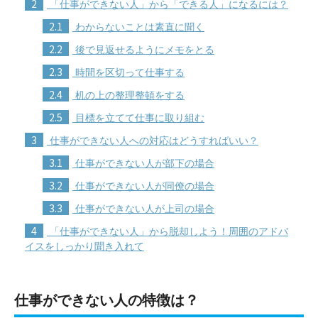
2
「仕事ができない人」から「できる人」になるには？
2.1
わからないことは素直に聞く
2.2
後で見返せるようにメモをとる
2.3
時間を区切って仕事する
2.4
机の上の整理整頓をする
2.5
目標を立てて仕事に取り組む
3
仕事ができない人への対応はどうすればいい？
3.1
仕事ができない人が部下の場合
3.2
仕事ができない人が同僚の場合
3.3
仕事ができない人が上司の場合
4
「仕事ができない人」から脱却しよう！周囲のアドバ
イスをしっかり聞き入れて
仕事ができない人の特徴は？