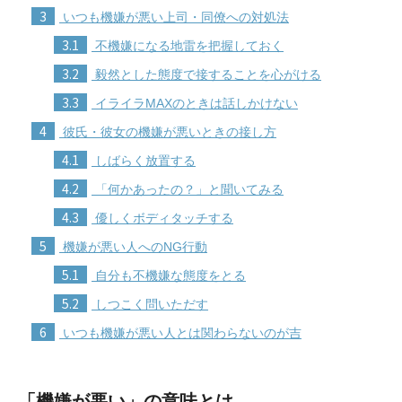
3
いつも機嫌が悪い上司・同僚への対処法
3.1
不機嫌になる地雷を把握しておく
3.2
毅然とした態度で接することを心がける
3.3
イライラMAXのときは話しかけない
4
彼氏・彼女の機嫌が悪いときの接し方
4.1
しばらく放置する
4.2
「何かあったの？」と聞いてみる
4.3
優しくボディタッチする
5
機嫌が悪い人へのNG行動
5.1
自分も不機嫌な態度をとる
5.2
しつこく問いただす
6
いつも機嫌が悪い人とは関わらないのが吉
「機嫌が悪い」の意味とは