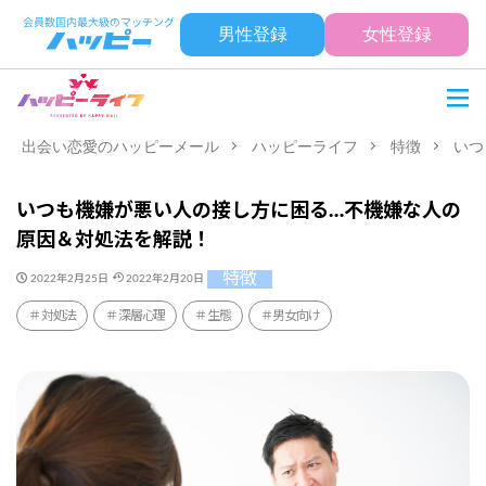
男性登録
女性登録
出会い恋愛のハッピーメール
ハッピーライフ
特徴
いつ
いつも機嫌が悪い人の接し方に困る…不機嫌な人の
原因＆対処法を解説！
特徴
2022年2月25日
2022年2月20日
対処法
深層心理
生態
男女向け