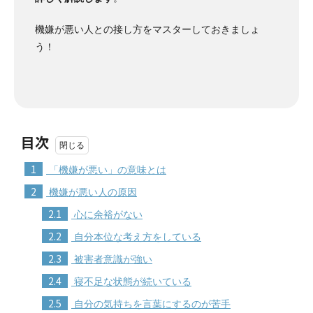
機嫌が悪い人との接し方をマスターしておきましょ
う！
目次
1
「機嫌が悪い」の意味とは
2
機嫌が悪い人の原因
2.1
心に余裕がない
2.2
自分本位な考え方をしている
2.3
被害者意識が強い
2.4
寝不足な状態が続いている
2.5
自分の気持ちを言葉にするのが苦手