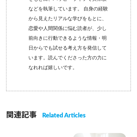
などを執筆しています。 自身の経験
から見えたリアルな学びをもとに、
恋愛や人間関係に悩む読者が、少し
前向きに行動できるような情報・明
日からでも試せる考え方を発信して
います。読んでくださった方の力に
なれれば嬉しいです。
関連記事
Related Articles