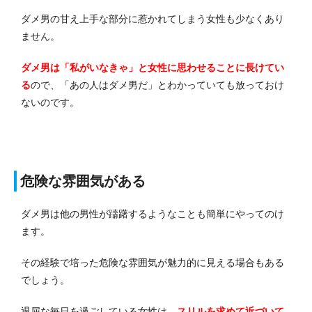
ダメ男の甘え上手な部分に惹かれてしまう女性も少なくあり
ません。
ダメ男は「私がいなきゃ」と女性に思わせることに長けてい
る
ので、「あの人はダメ男だ」とわかっていても放っておけ
ないのです。
危険な雰囲気がある
ダメ男は他の男性が躊躇するようなことも簡単にやってのけ
ます。
その経験で培った危険な雰囲気が魅力的に見える場合もある
でしょう。
退屈な毎日を過ごしている女性は、
スリルを求めて近づいて