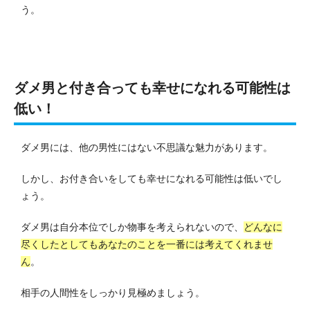
う。
ダメ男と付き合っても幸せになれる可能性は
低い！
ダメ男には、他の男性にはない不思議な魅力があります。
しかし、お付き合いをしても幸せになれる可能性は低いでし
ょう。
ダメ男は自分本位でしか物事を考えられないので、
どんなに
尽くしたとしてもあなたのことを一番には考えてくれませ
ん
。
相手の人間性をしっかり見極めましょう。