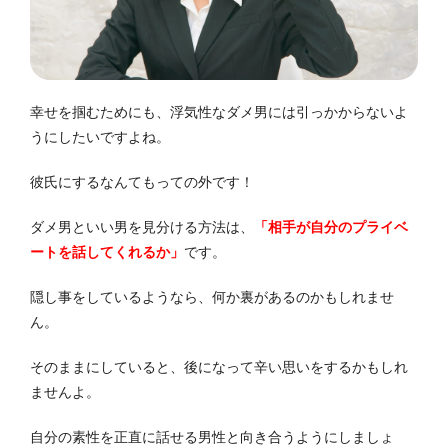
幸せを掴むためにも、浮気性なダメ男には引っかからないよ
うにしたいですよね。
彼氏にするなんてもっての外です！
ダメ男といい男を見分ける方法は、
「相手が自分のプライベ
ートを話してくれるか」
です。
隠し事をしているようなら、何か裏があるのかもしれませ
ん。
そのままにしていると、後になって辛い思いをするかもしれ
ませんよ。
自分の素性を正直に話せる男性と向き合うようにしましょ