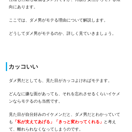
向にあります。
ここでは、ダメ男がモテる理由について解説します。
どうしてダメ男がモテるのか、詳しく見ていきましょう。
カッコいい
ダメ男だとしても、見た目がカッコよければモテます。
どんなに嫌な面があっても、それを忘れさせるくらいイケメ
ンならモテるのも当然です。
見た目が自分好みのイケメンだと、ダメ男だとわかっていて
も
「私が支えてあげる」「きっと変わってくれる」
と考え
て、離れられなくなってしまうのです。