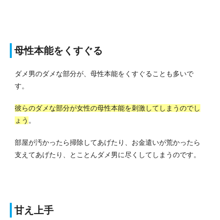
母性本能をくすぐる
ダメ男のダメな部分が、母性本能をくすぐることも多いで
す。
彼らのダメな部分が女性の母性本能を刺激してしまうのでし
ょう
。
部屋が汚かったら掃除してあげたり、お金遣いが荒かったら
支えてあげたり、とことんダメ男に尽くしてしまうのです。
甘え上手