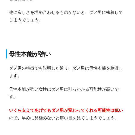
他に寂しさを埋め合わせるものがないと、ダメ男に執着して
しまうでしょう。
母性本能が強い
ダメ男の特徴でも説明した通り、ダメ男は母性本能を刺激し
ます。
母性本能が強い女性はダメ男に引っかかる可能性が高いで
す。
いくら支えてあげてもダメ男が変わってくれる可能性は低い
ので、早めに見極めないと痛い目を見てしまうでしょう。