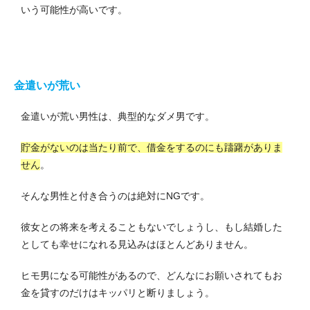
いう可能性が高いです。
金遣いが荒い
金遣いが荒い男性は、典型的なダメ男です。
貯金がないのは当たり前で、借金をするのにも躊躇がありま
せん
。
そんな男性と付き合うのは絶対にNGです。
彼女との将来を考えることもないでしょうし、もし結婚した
としても幸せになれる見込みはほとんどありません。
ヒモ男になる可能性があるので、どんなにお願いされてもお
金を貸すのだけはキッパリと断りましょう。