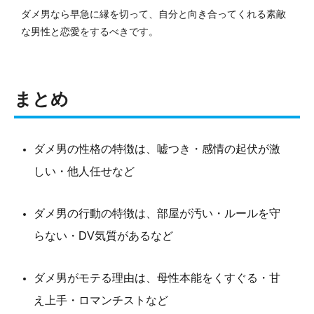
ダメ男なら早急に縁を切って、自分と向き合ってくれる素敵
な男性と恋愛をするべきです。
まとめ
ダメ男の性格の特徴は、嘘つき・感情の起伏が激
しい・他人任せなど
ダメ男の行動の特徴は、部屋が汚い・ルールを守
らない・DV気質があるなど
ダメ男がモテる理由は、母性本能をくすぐる・甘
え上手・ロマンチストなど