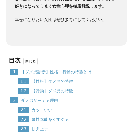
好きになってしまう女性心理を徹底解説します
。
幸せになりたい女性はぜひ参考にしてください。
目次
1
【ダメ男診断】性格・行動の特徴とは
1.1
【性格】ダメ男の特徴
1.2
【行動】ダメ男の特徴
2
ダメ男がモテる理由
2.1
カッコいい
2.2
母性本能をくすぐる
2.3
甘え上手