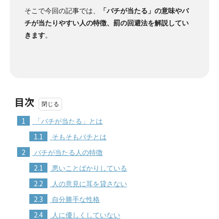
そこで今回の記事では、
「バチが当たる」の意味やバ
チが当たりやすい人の特徴、罰の回避法を解説してい
きます
。
目次
1
「バチが当たる」とは
1.1
そもそもバチとは
2
バチが当たる人の特徴
2.1
悪いことばかりしている
2.2
人の意見に耳を貸さない
2.3
自分勝手な性格
2.4
人に優しくしていない