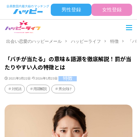
男性登録
女性登録
出会い恋愛のハッピーメール
ハッピーライフ
特徴
「バ
「バチが当たる」の意味＆語源を徹底解説！罰が当
たりやすい人の特徴とは
特徴
2021年3月22日
2026年1月23日
対処法
用語解説
男女向け