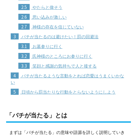
2.5
やたらと偉そう
2.6
思い込みが激しい
2.7
神様の存在を信じていない
3
バチが当たるのは避けたい！罰の回避法
3.1
お墓参りに行く
3.2
氏神様のところにお参りに行く
3.3
笑顔と感謝の気持ちで人と接する
4
バチが当たるような言動をとれば恋愛はうまくいかな
い
5
日頃から罰当たりな行動をとらないようにしよう
「バチが当たる」とは
まずは「バチが当たる」の意味や語源を詳しく説明していき