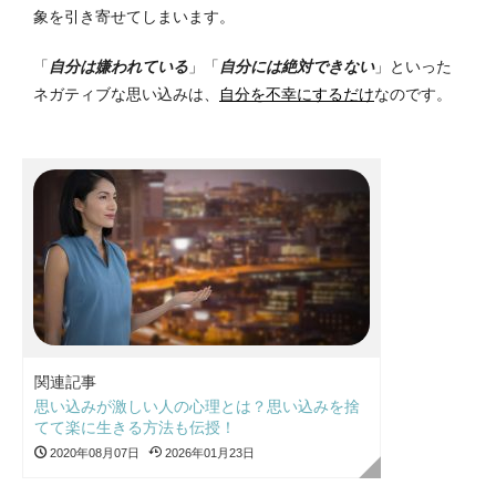
象を引き寄せてしまいます。
「
自分は嫌われている
」「
自分には絶対できない
」といった
ネガティブな思い込みは、
自分を不幸にする
だけ
なのです。
関連記事
思い込みが激しい人の心理とは？思い込みを捨
てて楽に生きる方法も伝授！
2020年08月07日
2026年01月23日