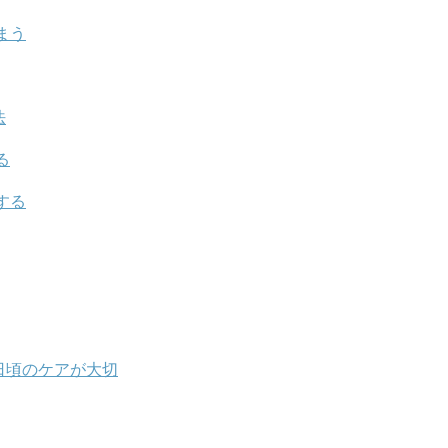
まう
法
る
する
日頃のケアが大切