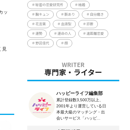
秘密の恋愛研究所
結婚
カッ
胸キュン
脈あり
自分磨き
花言葉
血液型
診断
運勢
運命の人
遠距離恋愛
野呂佳代
顔
く見
専門家・ライター
ハッピーライフ編集部
累計登録数3,500万以上、
2001年より運営している日
本最大級のマッチング・出
会いサービス「ハッピ...