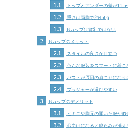
1.1
トップとアンダーの差が11.5〜1
1.2
重さは両胸で約450g
1.3
Bカップは貧乳ではない
2
Bカップのメリット
2.1
スタイルの良さが目立つ
2.2
色んな服装をスマートに着こ
2.3
バストが原因の肩こりになり
2.4
ブラジャーが選びやすい
3
Bカップのデメリット
3.1
ビキニや胸元の開いた服が似
3.2
仰向けになると膨らみが消え