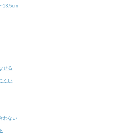
3.5cm
なせる
にくい
合わない
る