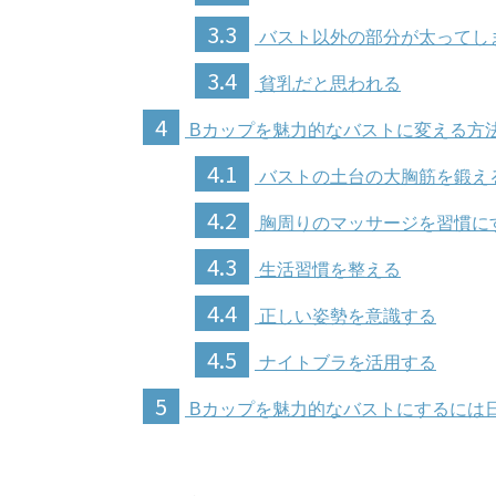
3.3
バスト以外の部分が太ってし
3.4
貧乳だと思われる
4
Bカップを魅力的なバストに変える方
4.1
バストの土台の大胸筋を鍛え
4.2
胸周りのマッサージを習慣に
4.3
生活習慣を整える
4.4
正しい姿勢を意識する
4.5
ナイトブラを活用する
5
Bカップを魅力的なバストにするには