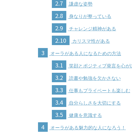
2.7
謙虚な姿勢
2.8
身なりが整っている
2.9
チャレンジ精神がある
2.10
カリスマ性がある
3
オーラがある人になるための方法
3.1
笑顔とポジティブ発言を心が
3.2
読書や勉強を欠かさない
3.3
仕事もプライベートも楽しむ
3.4
自分らしさを大切にする
3.5
健康を意識する
4
オーラがある魅力的な人になろう！