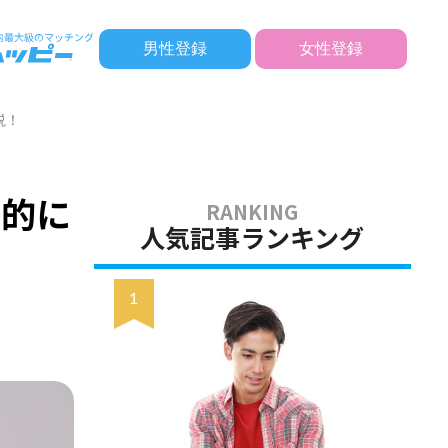
男性登録
女性登録
説！
力的に
人気記事ランキング