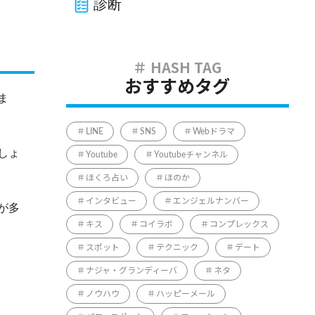
診断
おすすめタグ
ま
LINE
SNS
Webドラマ
しょ
Youtube
Youtubeチャンネル
ほくろ占い
ほのか
インタビュー
エンジェルナンバー
が多
キス
コイラボ
コンプレックス
スポット
テクニック
デート
ナジャ・グランディーバ
ネタ
ノウハウ
ハッピーメール