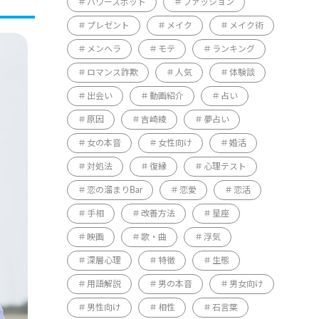
パワースポット
ファッション
プレゼント
メイク
メイク術
メンヘラ
モテ
ランキング
ロマンス詐欺
人気
体験談
出会い
動画紹介
占い
原因
吉崎綾
夢占い
女の本音
女性向け
婚活
対処法
復縁
心理テスト
恋の溜まりBar
恋愛
恋活
手相
改善方法
星座
映画
歌・曲
浮気
深層心理
特徴
生態
用語解説
男の本音
男女向け
男性向け
相性
石言葉