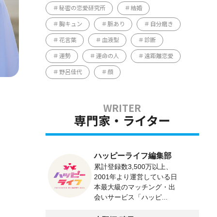
秘密の恋愛研究所
結婚
胸キュン
脈あり
自分磨き
花言葉
血液型
診断
運勢
運命の人
遠距離恋愛
野呂佳代
顔
専門家・ライター
ハッピーライフ編集部
累計登録数3,500万以上、
2001年より運営している日
本最大級のマッチング・出
会いサービス「ハッピ...