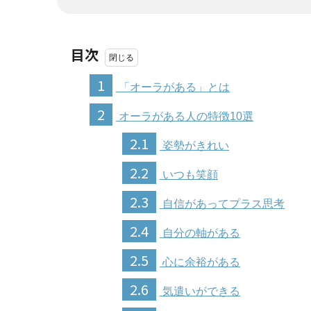
目次
1
「オーラがある」とは
2
オーラがある人の特徴10選
2.1
姿勢がきれい
2.2
いつも笑顔
2.3
自信があってプラス思考
2.4
自分の軸がある
2.5
心に余裕がある
2.6
気遣いができる