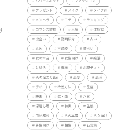
パワースポット
ファッション
プレゼント
メイク
メイク術
メンヘラ
モテ
ランキング
す。
ロマンス詐欺
人気
体験談
出会い
動画紹介
占い
原因
吉崎綾
夢占い
女の本音
女性向け
婚活
対処法
復縁
心理テスト
恋の溜まりBar
恋愛
恋活
手相
改善方法
星座
映画
歌・曲
浮気
深層心理
特徴
生態
用語解説
男の本音
男女向け
男性向け
相性
石言葉