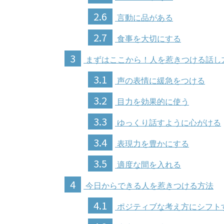
2.6
言動に品がある
2.7
食事を大切にする
3
まずはここから！人を惹きつける話し
3.1
声の表情に緩急をつける
3.2
目力を効果的に使う
3.3
ゆっくり話すように心がける
3.4
表現力を豊かにする
3.5
適度な間を入れる
4
今日からできる人を惹きつける方法
4.1
ポジティブな考え方にシフト