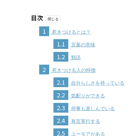
目次
1
惹きつけるとは？
1.1
言葉の意味
1.2
類語
2
惹きつける人の特徴
2.1
自分らしさを持っている
2.2
気配りができる
2.3
何事も楽しんでいる
2.4
有言実行する
2.5
ユーモアがある