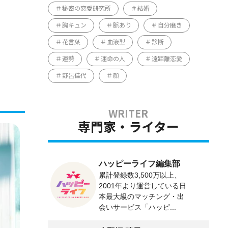
秘密の恋愛研究所
結婚
胸キュン
脈あり
自分磨き
花言葉
血液型
診断
運勢
運命の人
遠距離恋愛
野呂佳代
顔
専門家・ライター
ハッピーライフ編集部
累計登録数3,500万以上、
2001年より運営している日
本最大級のマッチング・出
会いサービス「ハッピ...