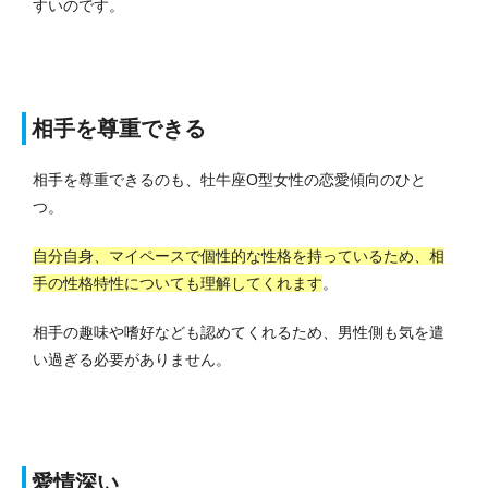
すいのです。
相手を尊重できる
相手を尊重できるのも、牡牛座O型女性の恋愛傾向のひと
つ。
自分自身、マイペースで個性的な性格を持っているため、相
手の性格特性についても理解してくれます
。
相手の趣味や嗜好なども認めてくれるため、男性側も気を遣
い過ぎる必要がありません。
愛情深い