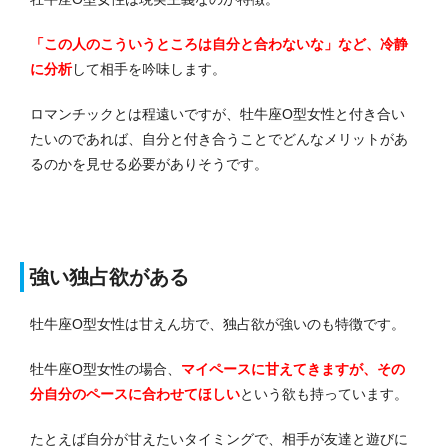
「この人のこういうところは自分と合わないな」など、冷静
に分析
して相手を吟味します。
ロマンチックとは程遠いですが、牡牛座O型女性と付き合い
たいのであれば、自分と付き合うことでどんなメリットがあ
るのかを見せる必要がありそうです。
強い独占欲がある
牡牛座O型女性は甘えん坊で、独占欲が強いのも特徴です。
牡牛座O型女性の場合、
マイペースに甘えてきますが、その
分自分のペースに合わせてほしい
という欲も持っています。
たとえば自分が甘えたいタイミングで、相手が友達と遊びに