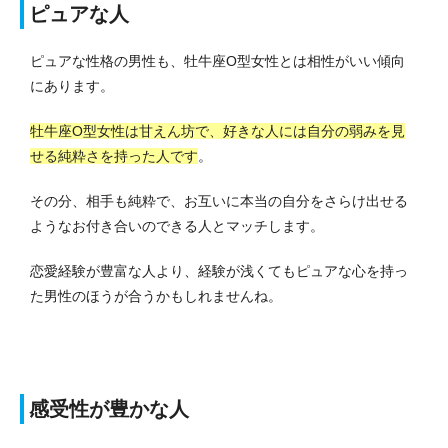
ピュアな人
ピュアな性格の男性も、牡牛座O型女性とは相性がいい傾向
にあります。
牡牛座O型女性は甘えん坊で、好きな人には自分の弱みを見
せる純粋さを持った人です
。
その分、相手も純粋で、お互いに本当の自分をさらけ出せる
ようなお付き合いのできる人とマッチします。
恋愛経験が豊富な人より、経験が浅くてもピュアな心を持っ
た男性のほうが合うかもしれませんね。
感受性が豊かな人