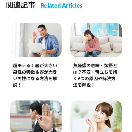
関連記事
Related Articles
超モテる！器が大きい
焦燥感の意味・類語と
男性の特徴＆器が大き
は？不安・苛立ちを抱
い男性になる方法を解
く9つの原因や解決方
説！
法を解説！