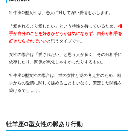
牡牛座O型女性は、恋人に対して深い愛情を示します。
「愛されるより愛したい」という特性を持っているため、
相
手が自分のことを好きかどうかは気にならず、
自分が
相手を
好きならそれでいい
と思うタイプです。
女性の場合は「愛されたい」と思う人が多く、その分相手に
依存したり、関係が悪化しやすかったりするもの。
牡牛座O型女性の場合は、世の女性と逆の考え方のため、相
手からの愛情に関して揉めることも少なく、安定した関係を
築けるでしょう。
牡羊座O型女性の脈あり行動