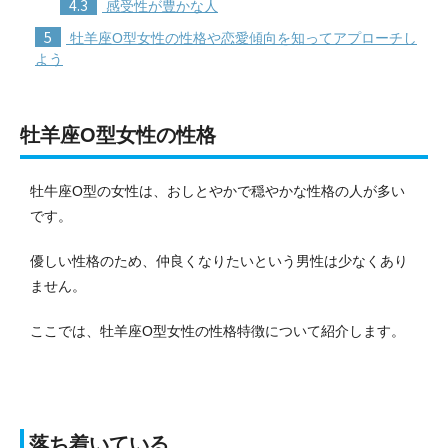
4.3
感受性が豊かな人
5
牡羊座O型女性の性格や恋愛傾向を知ってアプローチし
よう
牡羊座O型女性の性格
牡牛座O型の女性は、おしとやかで穏やかな性格の人が多い
です。
優しい性格のため、仲良くなりたいという男性は少なくあり
ません。
ここでは、牡羊座O型女性の性格特徴について紹介します。
落ち着いている