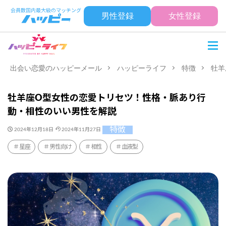
男性登録
女性登録
出会い恋愛のハッピーメール
ハッピーライフ
特徴
牡羊
牡羊座O型女性の恋愛トリセツ！性格・脈あり行
動・相性のいい男性を解説
特徴
2024年12月18日
2024年11月27日
星座
男性向け
相性
血液型