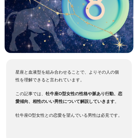
星座と血液型を組み合わせることで、よりその人の個
性を理解できると言われています。
この記事では、
牡牛座O型女性の性格や脈あり行動、恋
愛傾向、相性のいい男性について解説していきます
。
牡牛座O型女性との恋愛を望んでいる男性は必見です。