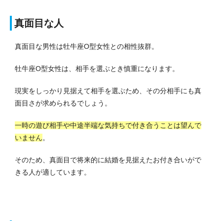
真面目な人
真面目な男性は牡牛座O型女性との相性抜群。
牡牛座O型女性は、相手を選ぶとき慎重になります。
現実をしっかり見据えて相手を選ぶため、その分相手にも真
面目さが求められるでしょう。
一時の遊び相手や中途半端な気持ちで付き合うことは望んで
いません
。
そのため、真面目で将来的に結婚を見据えたお付き合いがで
きる人が適しています。