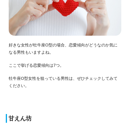
好きな女性が牡牛座O型の場合、恋愛傾向がどうなのか気に
なる男性もいますよね。
ここで挙げる恋愛傾向は7つ。
牡牛座O型女性を狙っている男性は、ぜひチェックしてみて
ください。
甘えん坊