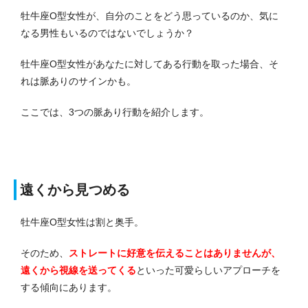
牡牛座O型女性が、自分のことをどう思っているのか、気に
なる男性もいるのではないでしょうか？
牡牛座O型女性があなたに対してある行動を取った場合、そ
れは脈ありのサインかも。
ここでは、3つの脈あり行動を紹介します。
遠くから見つめる
牡牛座O型女性は割と奥手。
そのため、
ストレートに好意を伝えることはありませんが、
遠くから視線を送ってくる
といった可愛らしいアプローチを
する傾向にあります。