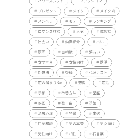
パワースポット
ファッション
プレゼント
メイク
メイク術
メンヘラ
モテ
ランキング
ロマンス詐欺
人気
体験談
出会い
動画紹介
占い
原因
吉崎綾
夢占い
女の本音
女性向け
婚活
対処法
復縁
心理テスト
恋の溜まりBar
恋愛
恋活
手相
改善方法
星座
映画
歌・曲
浮気
深層心理
特徴
生態
用語解説
男の本音
男女向け
男性向け
相性
石言葉