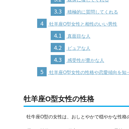
3.3
積極的に質問してくれる
4
牡羊座O型女性と相性のいい男性
4.1
真面目な人
4.2
ピュアな人
4.3
感受性が豊かな人
5
牡羊座O型女性の性格や恋愛傾向を知
牡羊座O型女性の性格
牡牛座O型の女性は、おしとやかで穏やかな性格