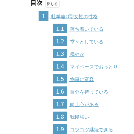
目次
1
牡羊座O型女性の性格
1.1
落ち着いている
1.2
堂々としている
1.3
穏やか
1.4
マイペースでおっとり
1.5
物事に寛容
1.6
自分を持っている
1.7
向上心がある
1.8
我慢強い
1.9
コツコツ継続できる