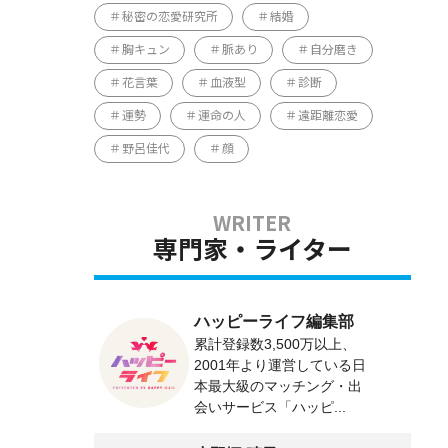
秘密の恋愛研究所
結婚
胸キュン
脈あり
自分磨き
花言葉
血液型
診断
運勢
運命の人
遠距離恋愛
野呂佳代
顔
専門家・ライター
ハッピーライフ編集部
累計登録数3,500万以上、
2001年より運営している日
本最大級のマッチング・出
会いサービス「ハッピ...