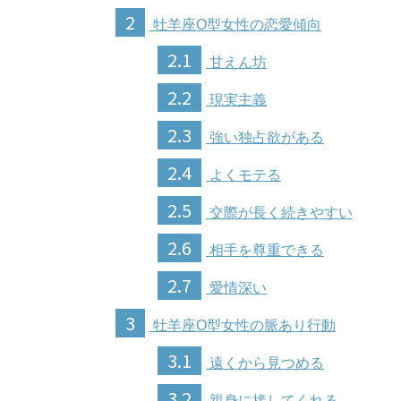
2
牡羊座O型女性の恋愛傾向
2.1
甘えん坊
2.2
現実主義
2.3
強い独占欲がある
2.4
よくモテる
2.5
交際が長く続きやすい
2.6
相手を尊重できる
2.7
愛情深い
3
牡羊座O型女性の脈あり行動
3.1
遠くから見つめる
3.2
親身に接してくれる