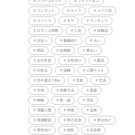
パワースポット
ファッション
プレゼント
メイク
メイク術
メンヘラ
モテ
ランキング
ロマンス詐欺
人気
体験談
出会い
動画紹介
占い
原因
吉崎綾
夢占い
女の本音
女性向け
婚活
対処法
復縁
心理テスト
恋の溜まりBar
恋愛
恋活
手相
改善方法
星座
映画
歌・曲
浮気
深層心理
特徴
生態
用語解説
男の本音
男女向け
男性向け
相性
石言葉