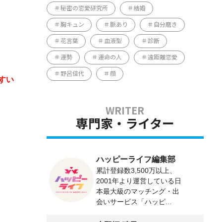
秘密の恋愛研究所
結婚
胸キュン
脈あり
自分磨き
花言葉
血液型
診断
運勢
運命の人
遠距離恋愛
野呂佳代
顔
すい
専門家・ライター
ハッピーライフ編集部
累計登録数3,500万以上、
2001年より運営している日
本最大級のマッチング・出
会いサービス「ハッピ...