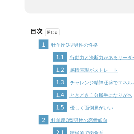
目次
1
牡羊座O型男性の性格
1.1
行動力と決断力があるリーダ
1.2
感情表現がストレート
1.3
チャレンジ精神旺盛でエネル
1.4
ときどき自分勝手になりがち
1.5
優しく面倒見がいい
2
牡羊座O型男性の恋愛傾向
2.1
積極的で肉食系