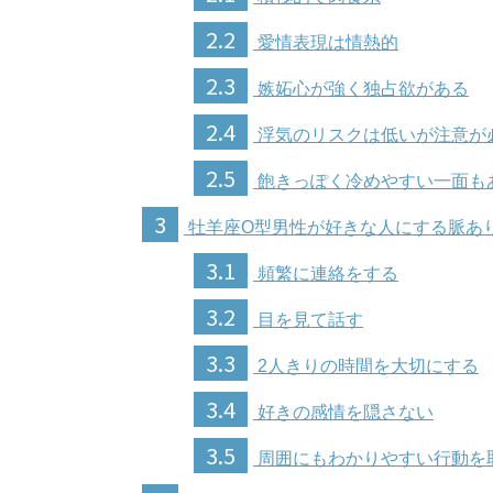
2.2
愛情表現は情熱的
2.3
嫉妬心が強く独占欲がある
2.4
浮気のリスクは低いが注意が
2.5
飽きっぽく冷めやすい一面も
3
牡羊座O型男性が好きな人にする脈あ
3.1
頻繁に連絡をする
3.2
目を見て話す
3.3
2人きりの時間を大切にする
3.4
好きの感情を隠さない
3.5
周囲にもわかりやすい行動を