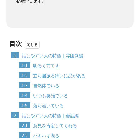
を紹介します
。
目次
1
話しやすい人の特徴｜雰囲気編
1.1
明るく前向き
1.2
立ち居振る舞いに品がある
1.3
自然体でいる
1.4
いつも笑顔でいる
1.5
落ち着いている
2
話しやすい人の特徴｜会話編
2.1
意見を肯定してくれる
2.2
ハキハキ喋る