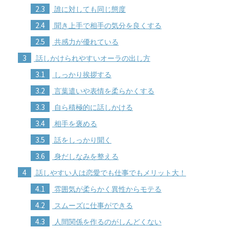
2.3
誰に対しても同じ態度
2.4
聞き上手で相手の気分を良くする
2.5
共感力が優れている
3
話しかけられやすいオーラの出し方
3.1
しっかり挨拶する
3.2
言葉遣いや表情を柔らかくする
3.3
自ら積極的に話しかける
3.4
相手を褒める
3.5
話をしっかり聞く
3.6
身だしなみを整える
4
話しやすい人は恋愛でも仕事でもメリット大！
4.1
雰囲気が柔らかく異性からモテる
4.2
スムーズに仕事ができる
4.3
人間関係を作るのがしんどくない