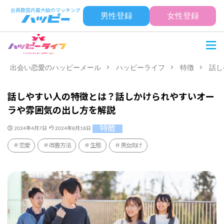
男性登録
女性登録
出会い恋愛のハッピーメール
ハッピーライフ
特徴
話し
話しやすい人の特徴とは？話しかけられやすいオー
ラや雰囲気の出し方を解説
特徴
2024年4月7日
2024年8月18日
恋愛
改善方法
生態
男女向け