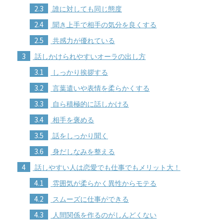
2.3
誰に対しても同じ態度
2.4
聞き上手で相手の気分を良くする
2.5
共感力が優れている
3
話しかけられやすいオーラの出し方
3.1
しっかり挨拶する
3.2
言葉遣いや表情を柔らかくする
3.3
自ら積極的に話しかける
3.4
相手を褒める
3.5
話をしっかり聞く
3.6
身だしなみを整える
4
話しやすい人は恋愛でも仕事でもメリット大！
4.1
雰囲気が柔らかく異性からモテる
4.2
スムーズに仕事ができる
4.3
人間関係を作るのがしんどくない