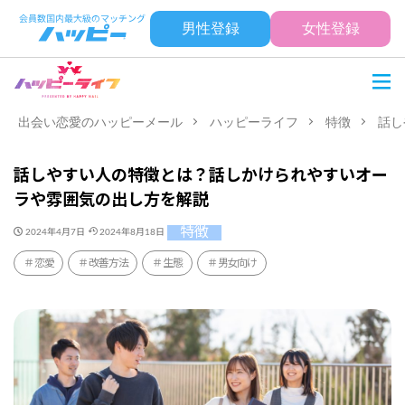
男性登録
女性登録
出会い恋愛のハッピーメール
ハッピーライフ
特徴
話し
話しやすい人の特徴とは？話しかけられやすいオー
ラや雰囲気の出し方を解説
特徴
2024年4月7日
2024年8月18日
恋愛
改善方法
生態
男女向け