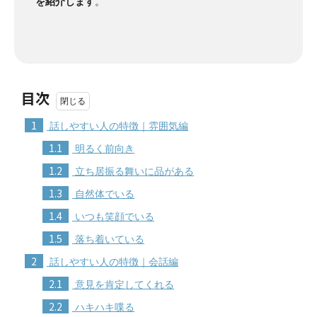
を紹介します
。
目次
1
話しやすい人の特徴｜雰囲気編
1.1
明るく前向き
1.2
立ち居振る舞いに品がある
1.3
自然体でいる
1.4
いつも笑顔でいる
1.5
落ち着いている
2
話しやすい人の特徴｜会話編
2.1
意見を肯定してくれる
2.2
ハキハキ喋る