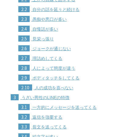
2.2
自分の話を延々と続ける
2.3
愚痴や悪口が多い
2.4
自慢話が多い
2.5
見栄っ張り
2.6
ジョークが通じない
2.7
理詰めしてくる
2.8
人によって態度が違う
2.9
ボディタッチをしてくる
2.10
人の成功を喜べない
3
うざい男性のLINEの特徴
3.1
一方的にメッセージを送ってくる
3.2
返信を強要する
3.3
長文を送ってくる
3.4
絵文字が多い