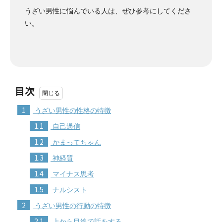
うざい男性に悩んでいる人は、ぜひ参考にしてくださ
い。
目次
1
うざい男性の性格の特徴
1.1
自己過信
1.2
かまってちゃん
1.3
神経質
1.4
マイナス思考
1.5
ナルシスト
2
うざい男性の行動の特徴
2.1
上から目線で話をする