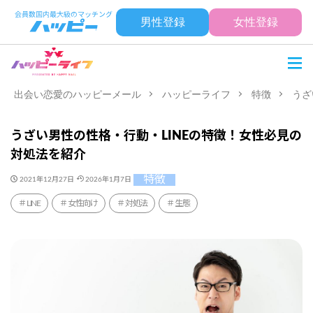
男性登録
女性登録
出会い恋愛のハッピーメール
ハッピーライフ
特徴
うざ
うざい男性の性格・行動・LINEの特徴！女性必見の
対処法を紹介
特徴
2021年12月27日
2026年1月7日
LINE
女性向け
対処法
生態