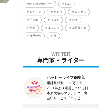
秘密の恋愛研究所
結婚
胸キュン
脈あり
自分磨き
花言葉
血液型
診断
運勢
運命の人
遠距離恋愛
野呂佳代
顔
専門家・ライター
ハッピーライフ編集部
累計登録数3,500万以上、
2001年より運営している日
本最大級のマッチング・出
会いサービス「ハッピ...