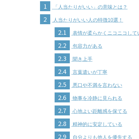
1
「人当たりがいい」の意味とは？
2
人当たりがいい人の特徴10選！
2.1
表情が柔らかくニコニコして
2.2
包容力がある
2.3
聞き上手
2.4
言葉遣いが丁寧
2.5
悪口や不満を言わない
2.6
物事を冷静に見られる
2.7
心地よい距離感を保てる
2.8
精神的に安定している
2.9
自分よりも他人を優先する