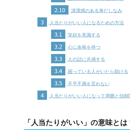
2.10
清潔感のある身だしなみ
3
人当たりがいい人になるための方法
3.1
笑顔を意識する
3.2
心に余裕を持つ
3.3
人の話に共感する
3.4
困っている人がいたら助ける
3.5
不平不満を言わない
4
人当たりがいい人になって周囲と信頼
「人当たりがいい」の意味とは