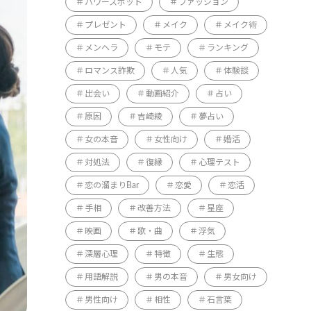
パワースポット
ファッション
プレゼント
メイク
メイク術
メンヘラ
モテ
ランキング
ロマンス詐欺
人気
体験談
出会い
動画紹介
占い
原因
吉崎綾
夢占い
女の本音
女性向け
婚活
対処法
復縁
心理テスト
恋の溜まりBar
恋愛
恋活
手相
改善方法
星座
映画
歌・曲
浮気
深層心理
特徴
生態
用語解説
男の本音
男女向け
男性向け
相性
石言葉