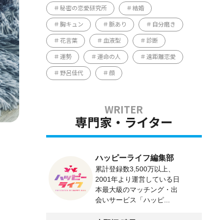
秘密の恋愛研究所
結婚
胸キュン
脈あり
自分磨き
花言葉
血液型
診断
運勢
運命の人
遠距離恋愛
野呂佳代
顔
専門家・ライター
ハッピーライフ編集部
累計登録数3,500万以上、
2001年より運営している日
本最大級のマッチング・出
会いサービス「ハッピ...