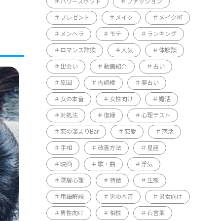
パワースポット
ファッション
プレゼント
メイク
メイク術
メンヘラ
モテ
ランキング
ロマンス詐欺
人気
体験談
出会い
動画紹介
占い
原因
吉崎綾
夢占い
女の本音
女性向け
婚活
対処法
復縁
心理テスト
恋の溜まりBar
恋愛
恋活
手相
改善方法
星座
映画
歌・曲
浮気
深層心理
特徴
生態
用語解説
男の本音
男女向け
男性向け
相性
石言葉