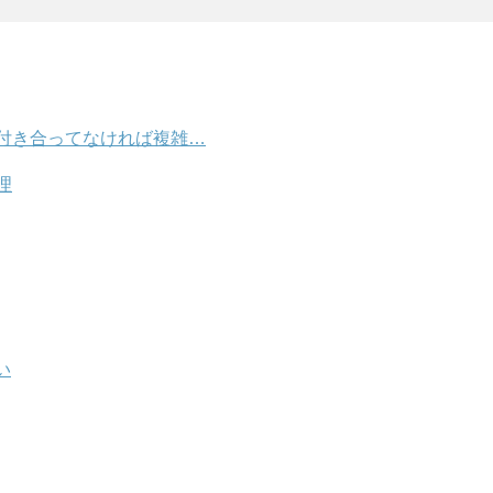
付き合ってなければ複雑…
理
い