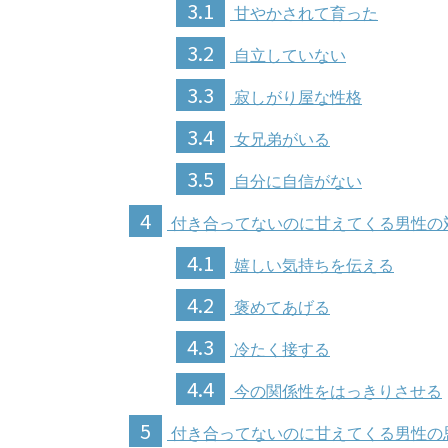
3.1
甘やかされて育った
3.2
自立していない
3.3
寂しがり屋な性格
3.4
女兄弟がいる
3.5
自分に自信がない
4
付き合ってないのに甘えてくる男性の
4.1
嬉しい気持ちを伝える
4.2
褒めてあげる
4.3
冷たく接する
4.4
今の関係性をはっきりさせる
5
付き合ってないのに甘えてくる男性の