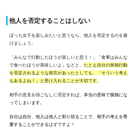
他人を否定することはしない
ぼっち女子を楽しみたいと思うなら、他人を否定するのを避
けましょう。
「みんなで行動したほうが楽しいと思う！」「食事はみんな
で食べたほうが美味しいよ」などと、
たとえ自分の単独行動
を否定されるような発言があったとしても、「そういう考え
もあるよね！」と受け入れることが大切です
。
相手の意見を頭ごなしに否定すれば、
本当の意味で孤独にな
ってしまいます。
自分は自分、他人は他人と割り切ることで、相手の考えを尊
重することができる
はずですよ！