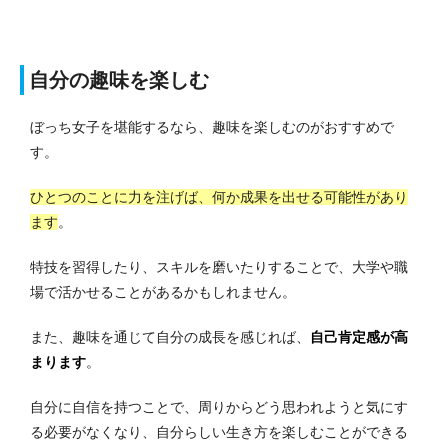
自分の趣味を楽しむ
ぼっち女子を堪能するなら、趣味を楽しむのがおすすめで
す。
ひとつのことに力を注げば、何か成果を出せる可能性があり
ます
。
特技を習得したり、スキルを磨いたりすることで、大学や職
場で活かせることがあるかもしれません。
また、趣味を通じて自分の成長を感じれば、
自己肯定感が高
まります
。
自分に自信を持つことで、周りからどう思われようと気にす
る必要がなくなり、自分らしい生き方を楽しむことができる