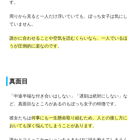
す。
周りから見ると一人だけ浮いていても、ぼっち女子は気にし
ていません。
誰かに合わせることや空気を読むくらいなら、一人でいるほ
うが圧倒的に楽なのです
。
真面目
「中途半端な付き合いはしない」「遅刻は絶対にしない」な
ど、真面目なところがあるのもぼっち女子の特徴です。
彼女たちは
何事にも一生懸命取り組むため、人との接し方に
おいても深く悩んでしまうことがあります
。
誰かとコミュニケーションをとるたびに頭を抱えてしまうく