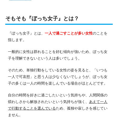
そもそも『ぼっち女子』とは？
『ぼっち女子』とは、
一人で過ごすことが多い女性
のことを
指します。
一般的に女性は群れることを好む傾向が強いため、ぼっち女
子を理解できないという人は多いでしょう。
そのため、単独行動をしている女性の姿を見ると、「いつも
一人で可哀想」と思う人は少なくないでしょうが、ぼっち女
子の多くは一人の時間を楽しんでいる場合がほとんどです。
自分の時間を好きに過ごしたいという気持ちや、人間関係の
煩わしさから解放されたいという気持ちが強く、
あえて一人
で行動することを選んでいる
ため、孤独や寂しさを感じてい
ません。