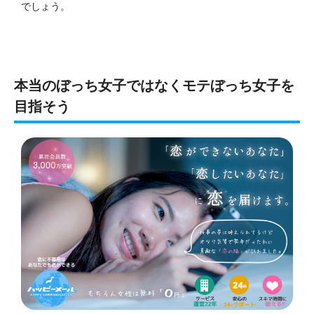
でしょう。
本当のぼっち女子ではなくモテぼっち女子を
目指そう