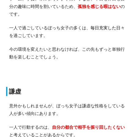
分の趣味に時間を割いているため、
孤独を感じる暇はない
の
です。
一人で過ごしているぼっち女子の多くは、
毎日充実した日々
を過ごしています。
今の環境を変えたいと思わなければ、この先もずっと単独行
動を楽しむことでしょう。
謙虚
意外かもしれませんが、ぼっち女子は謙虚な性格をしている
人が多い傾向にあります。
一人で行動するのは、
自分の都合で相手を振り回したくない
と考えていることがあるからです。