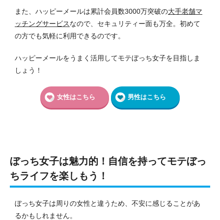
また、ハッピーメールは累計会員数3000万突破の
大手老舗マ
ッチングサービス
なので、セキュリティー面も万全。初めて
の方でも気軽に利用できるのです。
ハッピーメールをうまく活用してモテぼっち女子を目指しま
しょう！
女性はこちら
男性はこちら
ぼっち女子は魅力的！自信を持ってモテぼっ
ちライフを楽しもう！
ぼっち女子は周りの女性と違うため、不安に感じることがあ
るかもしれません。