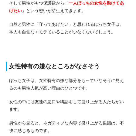
そして男性がもつ保護欲から「
一人ぼっちの女性を助けてあ
げたい
」という想いが芽生えてきます。
自然と男性に「守ってあげたい」と思われるぼっち女子は、
本人も自覚なくモテていることが少なくないでしょう。
女性特有の嫌なところがなさそう
ぼっち女子は、女性特有の嫌な部分をもっていなそうに見え
るのも男性人気が高い理由の
ひとつ
です。
女性の中には友達の悪口や噂話をして盛り上がる人たちがい
ます。
男性から見ると、ネガティブな内容で盛り上がる集団は、不
快に感じるものです。