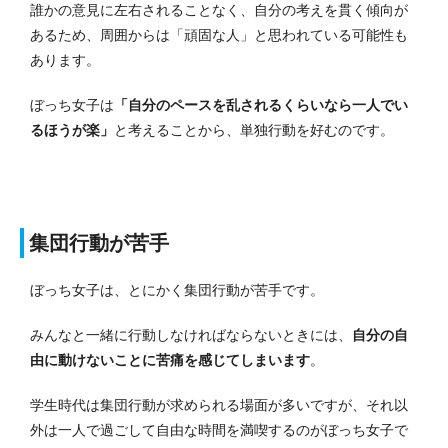
誰かの意見に左右されることなく、自分の考えを貫く傾向が
あるため、周囲からは「頑固な人」と思われている可能性も
あります。
ぼっち女子は
「自分のペースを乱されるくらいなら一人でい
るほうが楽」
と考えることから、単独行動を好むのです。
集団行動が苦手
ぼっち女子は、とにかく集団行動が苦手です。
みんなと一緒に行動しなければならないときには、
自分の自
由に動けないことに苦痛を感じてしまいます
。
学生時代は集団行動が求められる場面が多いですが、それ以
外は一人で過ごして自由な時間を満喫するのがぼっち女子で