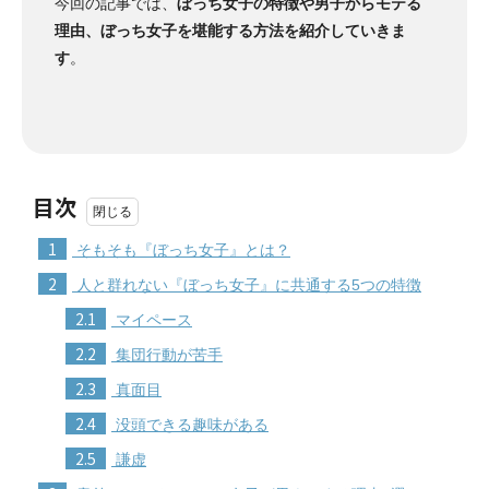
今回の記事では、
ぼっち女子の特徴や男子からモテる
理由、ぼっち女子を堪能する方法を紹介していきま
す
。
目次
1
そもそも『ぼっち女子』とは？
2
人と群れない『ぼっち女子』に共通する5つの特徴
2.1
マイペース
2.2
集団行動が苦手
2.3
真面目
2.4
没頭できる趣味がある
2.5
謙虚