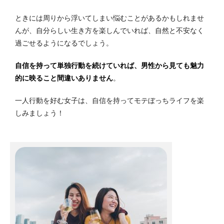
ときには周りから浮いてしまい悩むことがあるかもしれませ
んが、自分らしい生き方を楽しんでいれば、自然と不安なく
過ごせるようになるでしょう。
自信を持って単独行動を続けていれば、男性から見ても魅力
的に映ること間違いありません
。
一人行動を好む女子は、自信を持ってモテぼっちライフを楽
しみましょう！