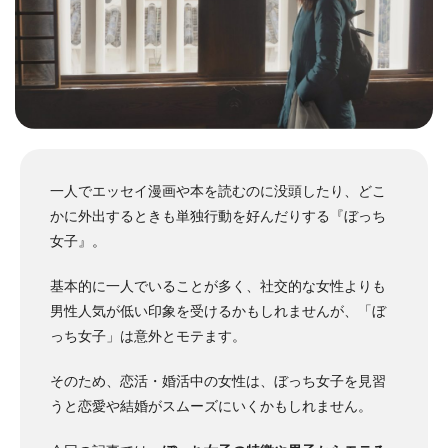
一人でエッセイ漫画や本を読むのに没頭したり、どこ
かに外出するときも単独行動を好んだりする『ぼっち
女子』。
基本的に一人でいることが多く、社交的な女性よりも
男性人気が低い印象を受けるかもしれませんが、「ぼ
っち女子」は意外とモテます。
そのため、恋活・婚活中の女性は、ぼっち女子を見習
うと恋愛や結婚がスムーズにいくかもしれません。