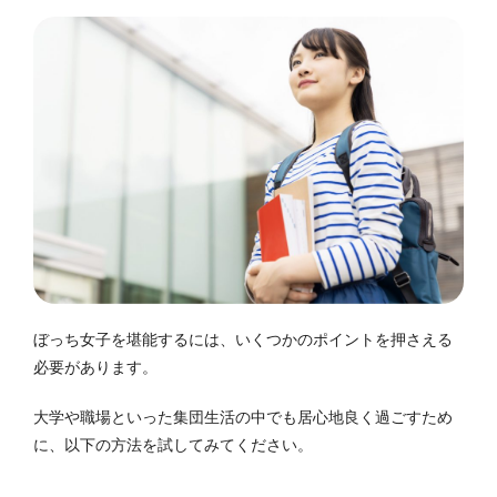
ぼっち女子を堪能するには、いくつかのポイントを押さえる
必要があります。
大学や職場といった集団生活の中でも居心地良く過ごすため
に、以下の方法を試してみてください。