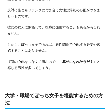
反対に誰ともフランクに付き合う女性は浮気の心配がつきま
とうものです。
彼女の友人に嫉妬して、喧嘩に発展することもあるかもしれ
ません。
しかし、ぼっち女子であれば、異性関係で心配する必要や嫉
妬することはありません
。
浮気の心配をしなくて済むので、
「幸せになれそうだ！」
と
感じる男性が多いでしょう。
大学・職場でぼっち女子を堪能するための方
法