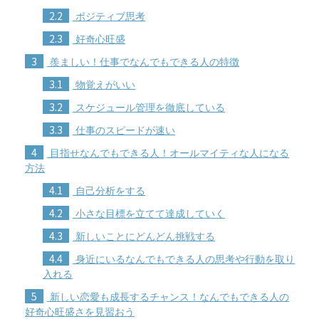
2.2
ポジティブ思考
2.3
好奇心旺盛
3
羨ましい！仕事でなんでもできる人の特徴
3.1
物覚えがいい
3.2
スケジュール管理を徹底している
3.3
仕事のスピードが速い
4
目指せなんでもできる人！オールマイティな人になる
方法
4.1
自己分析をする
4.2
小さな目標を立てて達成していく
4.3
新しいことにどんどん挑戦する
4.4
身近にいるなんでもできる人の思考や行動を取り
入れる
5
新しい恋愛も成長するチャンス！なんでもできる人の
好奇心旺盛さを見習おう