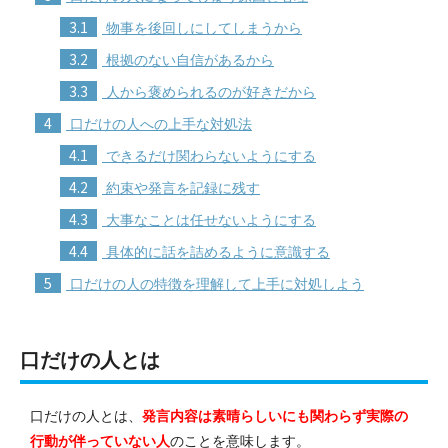
3.1
物事を後回しにしてしまうから
3.2
根拠のない自信があるから
3.3
人から褒められるのが好きだから
4
口だけの人への上手な対処法
4.1
できるだけ関わらないようにする
4.2
約束や発言を記録に残す
4.3
大事なことは任せないようにする
4.4
具体的に話を詰めるように意識する
5
口だけの人の特徴を理解して上手に対処しよう
口だけの人とは
口だけの人とは、
発言内容は素晴らしいにも関わらず実際の
行動が伴っていない人
のことを意味します。