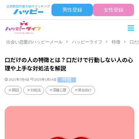
男性登録
女性登録
出会い恋愛のハッピーメール
ハッピーライフ
特徴
口だ
口だけの人の特徴とは？口だけで行動しない人の心
理や上手な対処法を解説
特徴
2021年7月4日
2025年1月14日
原因
対処法
深層心理
男女向け