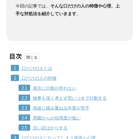
今回の記事では、
そんな口だけの人の特徴や心理、上
手な対処法を紹介していきます
。
目次
1
口だけの人とは
2
口だけの人の特徴
2.1
発言に行動が伴わない
2.2
物事を深く考えず思いつきで行動する
2.3
地道に積み重ねる作業が苦手
2.4
周囲からの信用度が低い
2.5
言い訳ばかりする
3
口だけの人になってしまう原因と心理