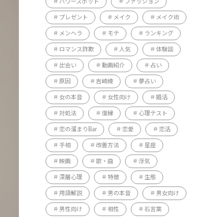
パワースポット
ファッション
プレゼント
メイク
メイク術
メンヘラ
モテ
ランキング
ロマンス詐欺
人気
体験談
出会い
動画紹介
占い
原因
吉崎綾
夢占い
女の本音
女性向け
婚活
対処法
復縁
心理テスト
恋の溜まりBar
恋愛
恋活
手相
改善方法
星座
映画
歌・曲
浮気
深層心理
特徴
生態
用語解説
男の本音
男女向け
男性向け
相性
石言葉