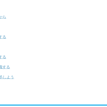
から
する
する
識する
処しよう