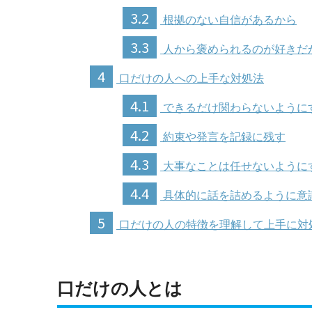
3.2
根拠のない自信があるから
3.3
人から褒められるのが好きだ
4
口だけの人への上手な対処法
4.1
できるだけ関わらないように
4.2
約束や発言を記録に残す
4.3
大事なことは任せないように
4.4
具体的に話を詰めるように意
5
口だけの人の特徴を理解して上手に対
口だけの人とは