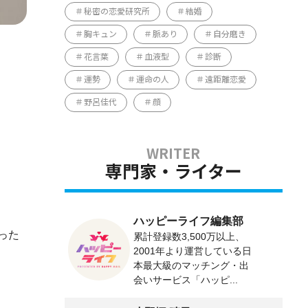
秘密の恋愛研究所
結婚
胸キュン
脈あり
自分磨き
花言葉
血液型
診断
運勢
運命の人
遠距離恋愛
野呂佳代
顔
専門家・ライター
ハッピーライフ編集部
った
累計登録数3,500万以上、
2001年より運営している日
本最大級のマッチング・出
会いサービス「ハッピ...