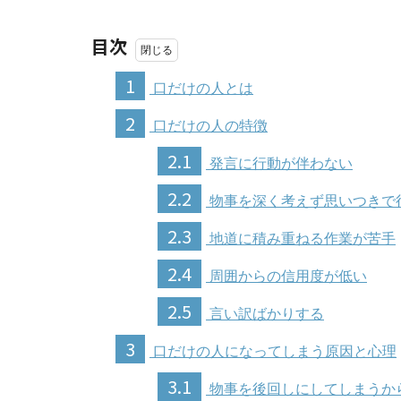
目次
1
口だけの人とは
2
口だけの人の特徴
2.1
発言に行動が伴わない
2.2
物事を深く考えず思いつきで
2.3
地道に積み重ねる作業が苦手
2.4
周囲からの信用度が低い
2.5
言い訳ばかりする
3
口だけの人になってしまう原因と心理
3.1
物事を後回しにしてしまうか