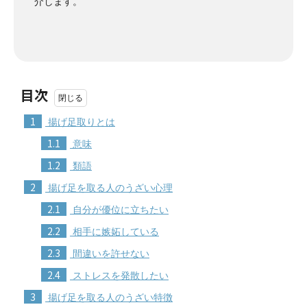
介します。
目次
1
揚げ足取りとは
1.1
意味
1.2
類語
2
揚げ足を取る人のうざい心理
2.1
自分が優位に立ちたい
2.2
相手に嫉妬している
2.3
間違いを許せない
2.4
ストレスを発散したい
3
揚げ足を取る人のうざい特徴