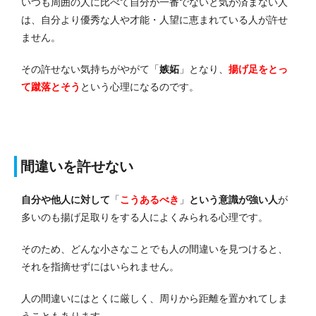
いつも周囲の人に比べて自分が一番でないと気が済まない人
は、自分より優秀な人や才能・人望に恵まれている人が許せ
ません。
その許せない気持ちがやがて「
嫉妬
」となり、
揚げ足をとっ
て蹴落とそう
という心理になるのです。
間違いを許せない
自分や他人に対して
「
こうあるべき
」
という意識が強い人
が
多いのも揚げ足取りをする人によくみられる心理です。
そのため、どんな小さなことでも人の間違いを見つけると、
それを指摘せずにはいられません。
人の間違いにはとくに厳しく、周りから距離を置かれてしま
うこともあります。