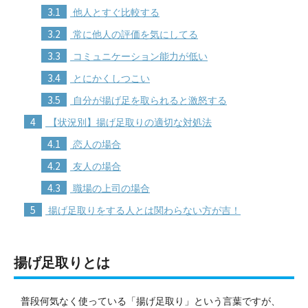
3.1
他人とすぐ比較する
3.2
常に他人の評価を気にしてる
3.3
コミュニケーション能力が低い
3.4
とにかくしつこい
3.5
自分が揚げ足を取られると激怒する
4
【状況別】揚げ足取りの適切な対処法
4.1
恋人の場合
4.2
友人の場合
4.3
職場の上司の場合
5
揚げ足取りをする人とは関わらない方が吉！
揚げ足取りとは
普段何気なく使っている「揚げ足取り」という言葉ですが、