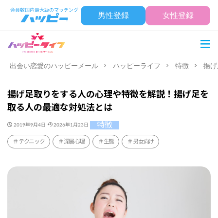
男性登録
女性登録
出会い恋愛のハッピーメール
ハッピーライフ
特徴
揚げ
揚げ足取りをする人の心理や特徴を解説！揚げ足を
取る人の最適な対処法とは
特徴
2019年9月4日
2026年1月23日
テクニック
深層心理
生態
男女向け