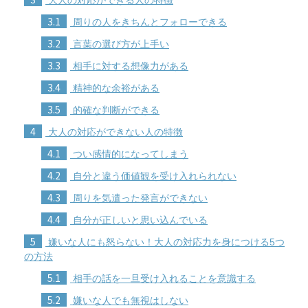
大人の対応ができる人の特徴
3.1
周りの人をきちんとフォローできる
3.2
言葉の選び方が上手い
3.3
相手に対する想像力がある
3.4
精神的な余裕がある
3.5
的確な判断ができる
4
大人の対応ができない人の特徴
4.1
つい感情的になってしまう
4.2
自分と違う価値観を受け入れられない
4.3
周りを気遣った発言ができない
4.4
自分が正しいと思い込んでいる
5
嫌いな人にも怒らない！大人の対応力を身につける5つ
の方法
5.1
相手の話を一旦受け入れることを意識する
5.2
嫌いな人でも無視はしない