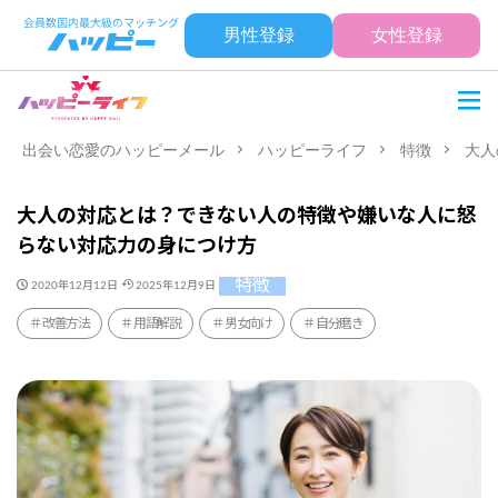
男性登録
女性登録
出会い恋愛のハッピーメール
ハッピーライフ
特徴
大人
大人の対応とは？できない人の特徴や嫌いな人に怒
らない対応力の身につけ方
特徴
2020年12月12日
2025年12月9日
改善方法
用語解説
男女向け
自分磨き