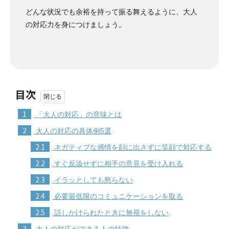
どんな状況でも余裕を持って振る舞えるように、大人
の対応力を身につけましょう。
目次
1
「大人の対応」の意味とは
2
大人の対応の具体例5選
2.1
ネガティブな感情を顔に出さずに笑顔で対応する
2.2
すぐ反論せずに相手の意見を受け入れる
2.3
イラッとしても怒らない
2.4
必要最低限のコミュニケーションを取る
2.5
話しかけられたときに無視をしない
3