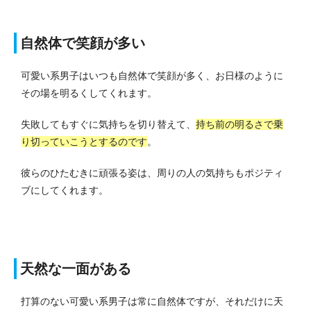
自然体で笑顔が多い
可愛い系男子はいつも自然体で笑顔が多く、お日様のように
その場を明るくしてくれます。
失敗してもすぐに気持ちを切り替えて、
持ち前の明るさで乗
り切っていこうとするのです
。
彼らのひたむきに頑張る姿は、周りの人の気持ちもポジティ
ブにしてくれます。
天然な一面がある
打算のない可愛い系男子は常に自然体ですが、それだけに天