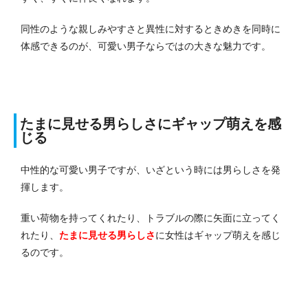
同性のような親しみやすさと異性に対するときめきを同時に
体感できるのが、可愛い男子ならではの大きな魅力です。
たまに見せる男らしさにギャップ萌えを感
じる
中性的な可愛い男子ですが、いざという時には男らしさを発
揮します。
重い荷物を持ってくれたり、トラブルの際に矢面に立ってく
れたり、
たまに見せる男らしさ
に女性はギャップ萌えを感じ
るのです。