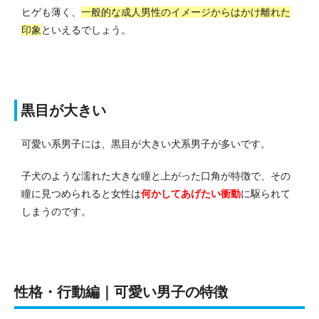
ヒゲも薄く、
一般的な成人男性のイメージからはかけ離れた
印象
といえるでしょう。
黒目が大きい
可愛い系男子には、黒目が大きい犬系男子が多いです。
子犬のような濡れた大きな瞳と上がった口角が特徴で、その
瞳に見つめられると女性は
何かしてあげたい衝動
に駆られて
しまうのです。
性格・行動編｜可愛い男子の特徴