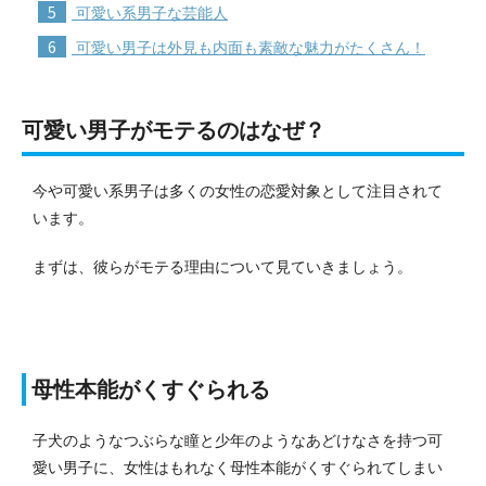
5
可愛い系男子な芸能人
6
可愛い男子は外見も内面も素敵な魅力がたくさん！
可愛い男子がモテるのはなぜ？
今や可愛い系男子は多くの女性の恋愛対象として注目されて
います。
まずは、彼らがモテる理由について見ていきましょう。
母性本能がくすぐられる
子犬のようなつぶらな瞳と少年のようなあどけなさを持つ可
愛い男子に、女性はもれなく母性本能がくすぐられてしまい