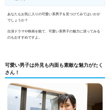
あなたもお気に入りの可愛い系男子を見つけてみてはいかが
でしょうか？
出演ドラマや映画を観て、可愛い系男子の魅力に浸ってみる
のもおすすめですよ。
可愛い男子は外見も内面も素敵な魅力がたく
さん！