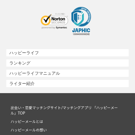
ハッピーライフ
ランキング
ハッピーライフマニュアル
ライター紹介
出会い・恋愛マッチングサイト/マッチングアプリ 「ハッピーメー
ル」TOP
ハッピーメールとは
ハッピーメールの想い