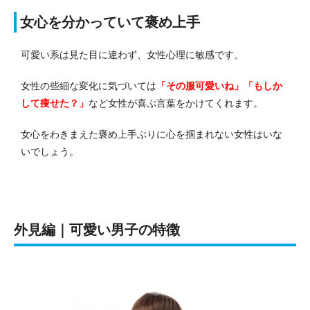
女心を分かっていて褒め上手
可愛い系は見た目に違わず、女性心理に敏感です。
女性の些細な変化に気づいては
「その服可愛いね」「もしか
して痩せた？」
など女性が喜ぶ言葉をかけてくれます。
女心をわきまえた褒め上手ぶりに心を掴まれない女性はいな
いでしょう。
外見編｜可愛い男子の特徴