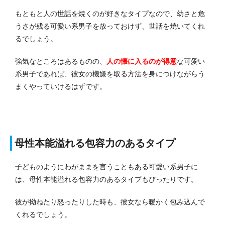
もともと人の世話を焼くのが好きなタイプなので、幼さと危
うさが残る可愛い系男子を放っておけず、世話を焼いてくれ
るでしょう。
強気なところはあるものの、
人の懐に入るのが得意
な可愛い
系男子であれば、彼女の機嫌を取る方法を身につけながらう
まくやっていけるはずです。
母性本能溢れる包容力のあるタイプ
子どものようにわがままを言うこともある可愛い系男子に
は、母性本能溢れる包容力のあるタイプもぴったりです。
彼が拗ねたり怒ったりした時も、彼女なら暖かく包み込んで
くれるでしょう。