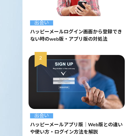
出会い
ハッピーメールログイン画面から登録でき
ない時のweb版・アプリ版の対処法
出会い
ハッピーメールアプリ版｜Web版との違い
や使い方・ログイン方法を解説