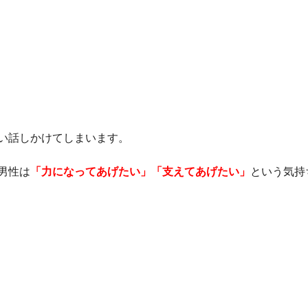
い話しかけてしまいます。
男性は
「力になってあげたい」「支えてあげたい」
という気持