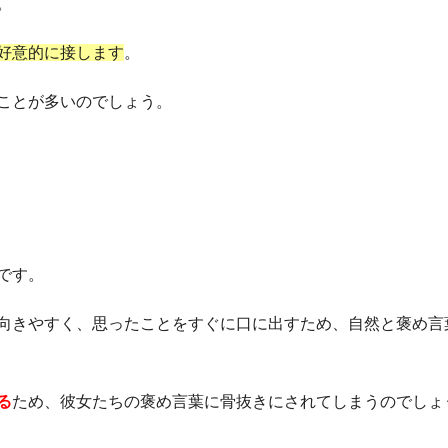
。
好意的に接します
。
ことが多いのでしょう。
です。
向きやすく、思ったことをすぐに口に出すため、自然と褒め言
る
ため、彼女たちの褒め言葉に骨抜きにされてしまうのでしょ