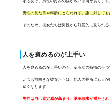
沼る女は、男性の好みの幅が広い傾向があります
男性の見た目や年齢にとらわれず、誰に対しても
そのため、彼女たちは男性から好意的に見られる
人を褒めるのが上手い
人を褒めるのが上手いのも、沼る女の特徴の一つ
いつも前向きな彼女たちは、他人の長所にも目が
多くなります。
男性は自己肯定感が高まり、承認欲求が満たされ