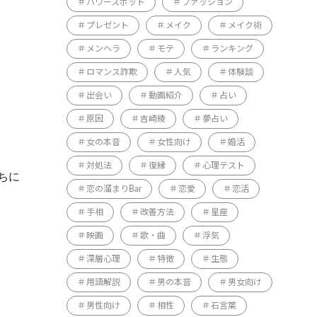
パワースポット
ファッション
プレゼント
メイク
メイク術
メンヘラ
モテ
ランキング
ロマンス詐欺
人気
体験談
出会い
動画紹介
占い
原因
吉崎綾
夢占い
女の本音
女性向け
婚活
対処法
復縁
心理テスト
ちに
恋の溜まりBar
恋愛
恋活
手相
改善方法
星座
映画
歌・曲
浮気
深層心理
特徴
生態
用語解説
男の本音
男女向け
男性向け
相性
石言葉