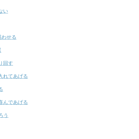
ない
惑わせる
選
り回す
入れてあげる
る
喜んであげる
ろう