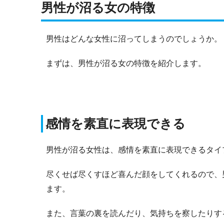
男性が沼る女の特徴
男性はどんな女性に沼ってしまうのでしょうか。
まずは、男性が沼る女の特徴を紹介します。
感情を素直に表現できる
男性が沼る女性は、感情を素直に表現できるタイ
尽くせば尽くすほど喜んだ顔をしてくれるので、
ます。
また、言葉の裏を読んだり、気持ちを察したりす