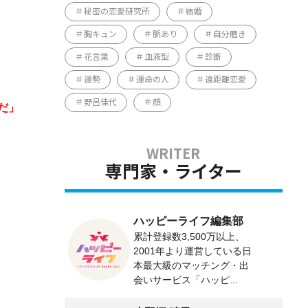
秘密の恋愛研究所
結婚
胸キュン
脈あり
自分磨き
花言葉
血液型
診断
運勢
運命の人
遠距離恋愛
野呂佳代
顔
だ」
専門家・ライター
ハッピーライフ編集部
累計登録数3,500万以上、
2001年より運営している日
本最大級のマッチング・出
会いサービス「ハッピ...