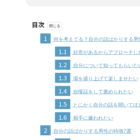
目次
1
何を考えてる？自分の話ばかりする男
1.1
好意があるからアプローチし
1.2
自分について知ってもらいた
1.3
場を盛り上げて楽しませたい
1.4
自慢話をして褒められたい
1.5
とにかく自分の話を聞いてほ
1.6
相手に嫌われたい
2
自分の話ばかりする男性の特徴7選