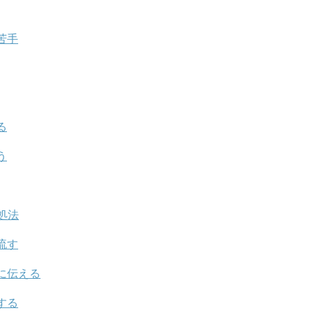
苦手
る
う
処法
流す
に伝える
する