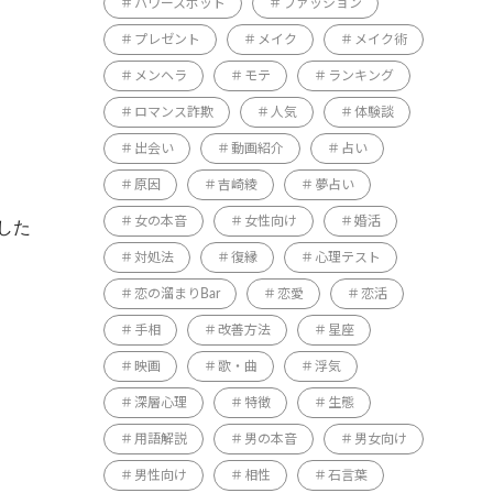
パワースポット
ファッション
プレゼント
メイク
メイク術
メンヘラ
モテ
ランキング
ロマンス詐欺
人気
体験談
出会い
動画紹介
占い
原因
吉崎綾
夢占い
女の本音
女性向け
婚活
した
対処法
復縁
心理テスト
恋の溜まりBar
恋愛
恋活
手相
改善方法
星座
映画
歌・曲
浮気
深層心理
特徴
生態
用語解説
男の本音
男女向け
男性向け
相性
石言葉