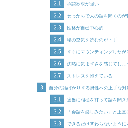
2.1
承認欲求が強い
2.2
せっかちで人の話を聞くのが
2.3
性格が自己中心的
2.4
場の空気を読むのが下手
2.5
すぐにマウンティングしたが
2.6
沈黙に気まずさを感じてしま
2.7
ストレスを抱えている
3
自分の話ばかりする男性への上手な対
3.1
適当に相槌を打って話を聞き
3.2
「会話を楽しみたい」と正直
3.3
できるだけ関わらないように