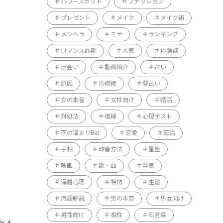
パワースポット
ファッション
プレゼント
メイク
メイク術
メンヘラ
モテ
ランキング
ロマンス詐欺
人気
体験談
出会い
動画紹介
占い
原因
吉崎綾
夢占い
女の本音
女性向け
婚活
対処法
復縁
心理テスト
恋の溜まりBar
恋愛
恋活
手相
改善方法
星座
映画
歌・曲
浮気
深層心理
特徴
生態
用語解説
男の本音
男女向け
男性向け
相性
石言葉