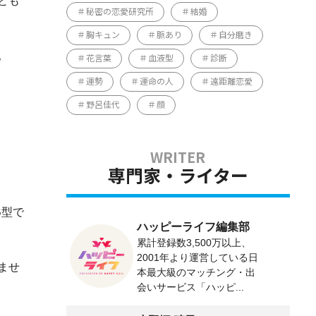
とも
秘密の恋愛研究所
結婚
胸キュン
脈あり
自分磨き
。
花言葉
血液型
診断
運勢
運命の人
遠距離恋愛
野呂佳代
顔
専門家・ライター
B型で
ハッピーライフ編集部
累計登録数3,500万以上、
2001年より運営している日
ませ
本最大級のマッチング・出
会いサービス「ハッピ...