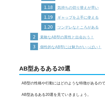
1.18
気持ちの切り替えが早い
1.19
ギャップを上手に使える
1.20
ツンデレなところがある
2
素敵なAB型の異性と出会おう！
3
個性的なAB型には魅力がいっぱい！
AB型あるある20選
AB型の性格や行動にはどのような特徴があるの
AB型あるある20選を見ていきましょう。