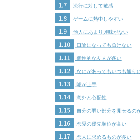
1.7
流行に対して敏感
1.8
ゲームに熱中しやすい
1.9
他人にあまり興味がない
1.10
口論になっても負けない
1.11
個性的な友人が多い
1.12
なにがあってもいつも通り
1.13
嘘が上手
1.14
意外と心配性
1.15
自分の弱い部分を見せるの
1.16
恋愛の優先順位が高い
1.17
恋人に求めるものが多い