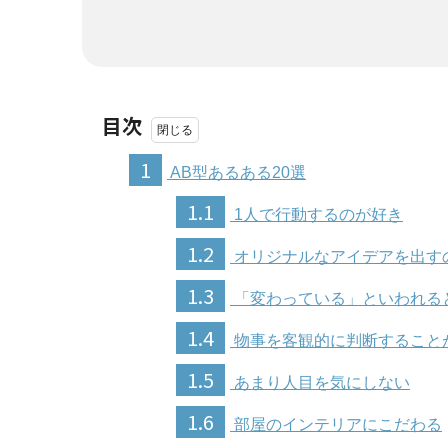
目次
1
AB型あるある20選
1.1
1人で行動するのが好き
1.2
オリジナルなアイデアを出す
1.3
「変わっている」といわれる
1.4
物事を客観的に判断すること
1.5
あまり人目を気にしない
1.6
部屋のインテリアにこだわる