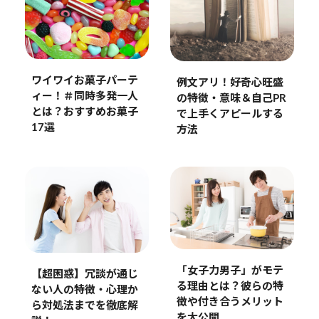
ワイワイお菓子パーテ
例文アリ！好奇心旺盛
ィー！＃同時多発一人
の特徴・意味＆自己PR
とは？おすすめお菓子
で上手くアピールする
17選
方法
「女子力男子」がモテ
【超困惑】冗談が通じ
る理由とは？彼らの特
ない人の特徴・心理か
徴や付き合うメリット
ら対処法までを徹底解
を大公開