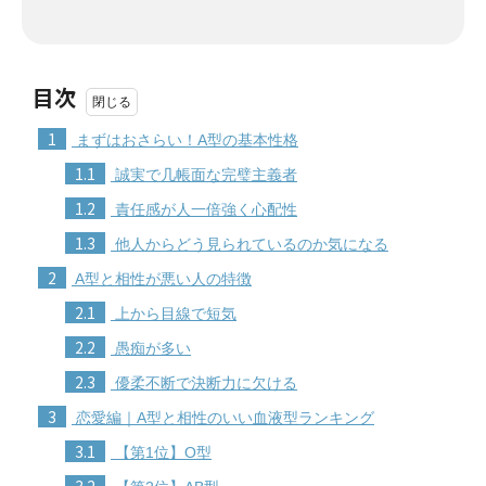
目次
1
まずはおさらい！A型の基本性格
1.1
誠実で几帳面な完璧主義者
1.2
責任感が人一倍強く心配性
1.3
他人からどう見られているのか気になる
2
A型と相性が悪い人の特徴
2.1
上から目線で短気
2.2
愚痴が多い
2.3
優柔不断で決断力に欠ける
3
恋愛編｜A型と相性のいい血液型ランキング
3.1
【第1位】O型
3.2