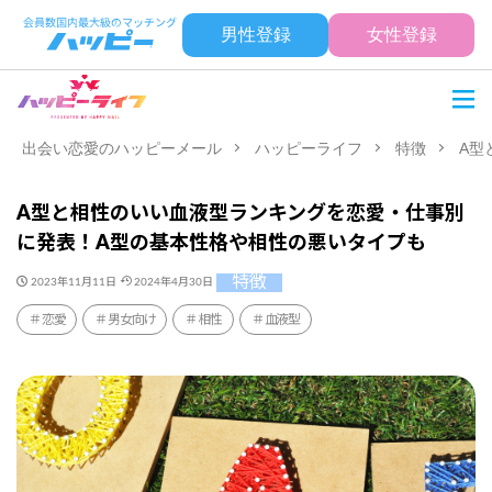
男性登録
女性登録
出会い恋愛のハッピーメール
ハッピーライフ
特徴
A型
A型と相性のいい血液型ランキングを恋愛・仕事別
に発表！A型の基本性格や相性の悪いタイプも
特徴
2023年11月11日
2024年4月30日
恋愛
男女向け
相性
血液型