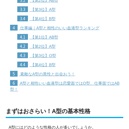
【第2位】AB型
3.3
【第3位】A型
3.4
【第4位】B型
4
仕事編｜A型と相性のいい血液型ランキング
4.1
【第1位】AB型
4.2
【第2位】A型
4.3
【第3位】O型
4.4
【第4位】B型
5
素敵なA型の異性と出会おう！
6
A型と相性いい血液型は恋愛面ではO型、仕事面ではAB
型！
まずはおさらい！A型の基本性格
A型にはどのような性格の人が多いでしょうか。