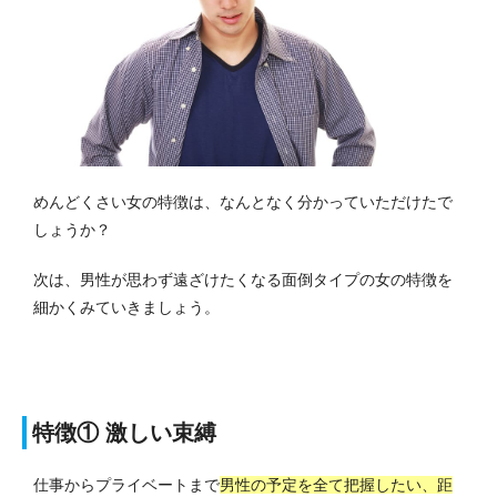
めんどくさい女の特徴は、なんとなく分かっていただけたで
しょうか？
次は、男性が思わず遠ざけたくなる面倒タイプの女の特徴を
細かくみていきましょう。
特徴① 激しい束縛
仕事からプライベートまで
男性の予定を全て把握したい
、
距