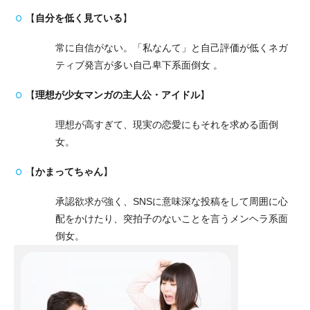
【
自分を低く見ている
】
常に自信がない。「私なんて」と自己評価が低くネガ
ティブ発言が多い自己卑下系面倒女
。
【
理想が少女マンガの主人公・アイドル
】
理想が高すぎて、現実の恋愛にもそれを求める面倒
女。
【
かまってちゃん
】
承認欲求が強く、SNSに意味深な投稿をして
周囲
に
心
配
をかけたり、突拍子のないことを言う
メンヘラ系
面
倒女。