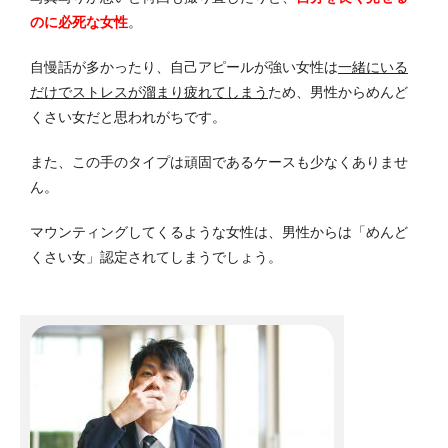
のに必死な女性
。
自慢
話が多かったり、
自己アピール
が強い女性は
一緒にいる
だけでストレスが溜まり疲れてしまう
ため、男性からめんど
くさい女だと思われがちです。
また、
この手のタイプは頑固であるケースも少なくありませ
ん
。
マウンティングしてくるような女性は、男性からは「めんど
くさい女」認定されてしまうでしょう。