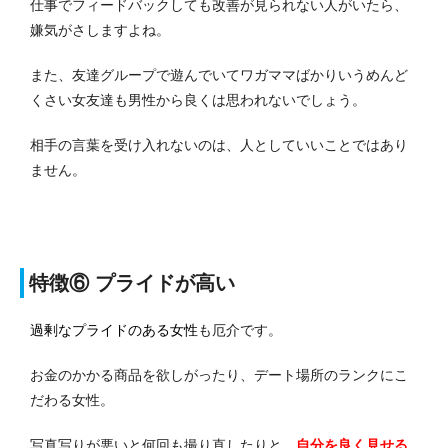
仕事でフィードバックしても改善が見られない人がいたら、
嫌気がさしますよね。
また、友達グループで遊んでいてワガママばかりいうめんど
くさい女友達も男性から良くは思われないでしょう。
相手の言葉を受け入れないのは、人としていいことではあり
ません。
特徴⑥ プライドが高い
過剰なプライドのある女性
も厄介です。
お金のかかる商品を欲しがったり、デート場所のランクにこ
だわる女性。
写真写りが悪いと何回も撮り直したりと、
自分を良く見せる