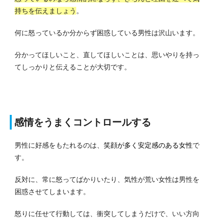
持ちを伝えましょう
。
何に怒っているか分からず困惑している男性は沢山います。
分かってほしいこと、直してほしいことは、思いやりを持っ
てしっかりと伝えることが大切です。
感情をうまくコントロールする
男性に好感をもたれるのは、
笑
顔が多く安定感のある女性
で
す。
反対に、常に怒ってばかりいたり、気性が荒い女性は男性を
困惑させてしまいます。
怒りに任せて行動しては、衝突してしまうだけで、いい方向