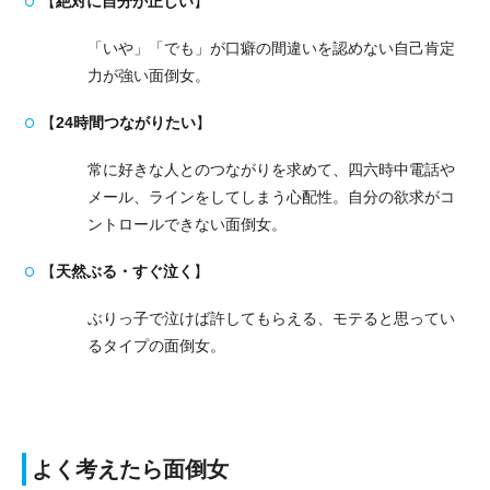
【
絶対に自分が正しい
】
「いや」「でも」が口癖の間違いを認めない
自己肯定
力
が強い面倒女。
【
24時間つながりたい
】
常に好きな人とのつながりを求めて、四六時中
電話
や
メール、ラインをしてしまう
心配性。
自分の
欲求
がコ
ントロールできない面倒女。
【
天然ぶる・すぐ泣く
】
ぶりっ子で泣けば許してもらえる、モテると思ってい
るタイプの面倒女。
よく考えたら面倒女