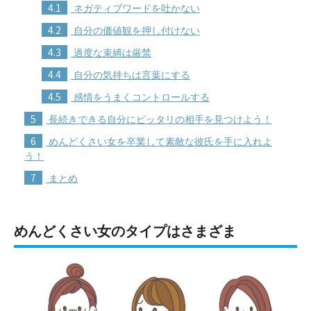
4.1
ネガティブワードを吐かない
4.2
自分の価値観を押し付けない
4.3
過度な束縛は厳禁
4.4
自分の気持ちは言葉にする
4.5
感情をうまくコントロールする
5
長続きできる自分にピッタリの相手を見つけよう！
6
めんどくさい女を卒業して素敵な彼氏を手に入れよ
う！
7
まとめ
めんどくさい女のタイプはさまざま