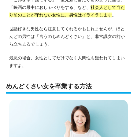
「映画の最中におしゃべりをする」など、
社会人として当た
り前のことが守れない女性に、男性はイライラします
。
世話好きな男性なら注意してくれるかもしれませんが
、ほと
んどの男性は「言うのもめんどくさい」と、非常識女の前か
ら立ち去るでしょう。
最悪の場合、女性としてだけでなく人間性も疑われてしまい
ますよ。
めんどくさい女を卒業する方法