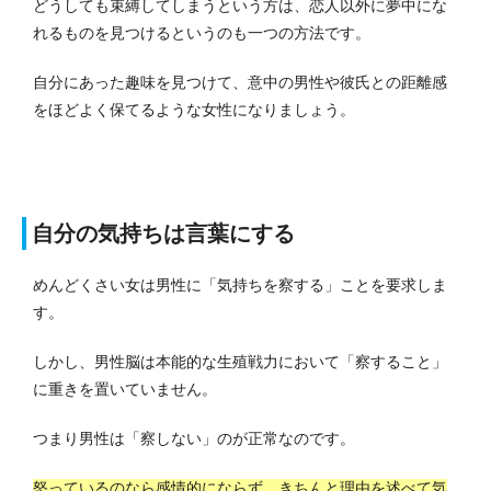
どうしても束縛してしまうという方は、恋人以外に夢中にな
れるものを見つけるというのも一つの方法です。
自分にあった趣味を見つけて、意中の男性や彼氏との
距離感
をほどよく保てるような女性になりましょう。
自分の気持ちは言葉にする
めんどくさい女は男性に「気持ちを察する」ことを要求しま
す。
しかし、男性脳は本能的な生殖戦力において「察すること」
に重きを置いていません。
つまり男性は「察しない」のが正常なのです。
怒っているのなら感情的にならず、きちんと理由を述べて気