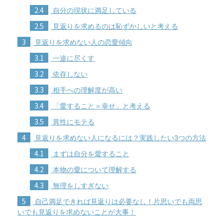
2.4
自分の現状に満足している
2.5
見返りを求めるのは恥ずかしいと考える
3
見返りを求めない人の恋愛傾向
3.1
一途に尽くす
3.2
依存しない
3.3
相手への理解度が高い
3.4
「愛すること＝幸せ」と考える
3.5
異性にモテる
4
見返りを求めない人になるには？実践したい3つの方法
4.1
まずは自分を愛すること
4.2
本物の愛について理解する
4.3
無理をしすぎない
5
自己満足できれば見返りは必要なし！片思いでも両思
いでも見返りを求めないことが大事！