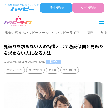
男性登録
女性登録
出会い恋愛のハッピーメール
ハッピーライフ
特徴
見返
見返りを求めない人の特徴とは？恋愛傾向と見返り
を求めない人になる方法
特徴
2021年5月18日
2025年6月20日
テクニック
ノウハウ
恋愛
男女向け