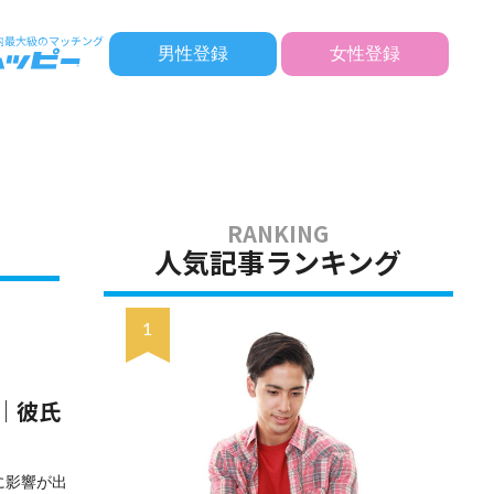
男性登録
女性登録
人気記事ランキング
｜彼氏
に影響が出