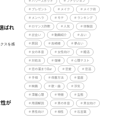
パワースポット
ファッション
プレゼント
メイク
メイク術
メンヘラ
モテ
ランキング
ロマンス詐欺
人気
体験談
選ばれ
出会い
動画紹介
占い
原因
吉崎綾
夢占い
ックスを感
女の本音
女性向け
婚活
対処法
復縁
心理テスト
恋の溜まりBar
恋愛
恋活
手相
改善方法
星座
映画
歌・曲
浮気
深層心理
特徴
生態
女性が
用語解説
男の本音
男女向け
男性向け
相性
石言葉