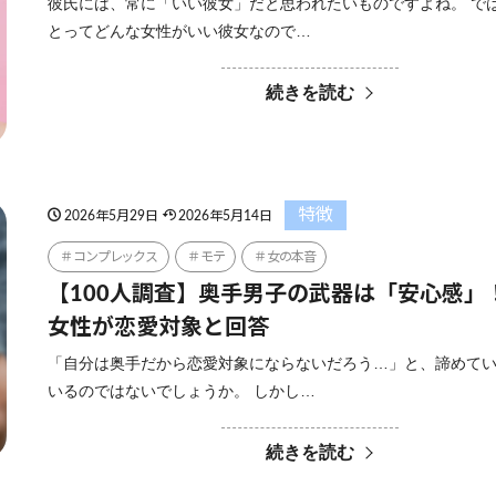
彼氏には、常に「いい彼女」だと思われたいものですよね。 で
とってどんな女性がいい彼女なので…
続きを読む
特徴
2026年5月29日
2026年5月14日
コンプレックス
モテ
女の本音
【100人調査】奥手男子の武器は「安心感」
女性が恋愛対象と回答
「自分は奥手だから恋愛対象にならないだろう…」と、諦めて
いるのではないでしょうか。 しかし…
続きを読む