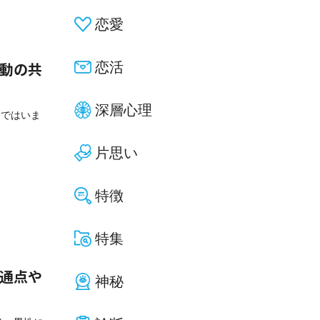
恋愛
恋活
行動の共
深層心理
んではいま
片思い
特徴
特集
共通点や
神秘