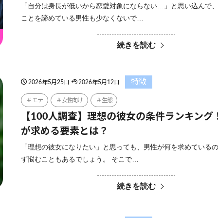
「自分は身長が低いから恋愛対象にならない…」と思い込んで
ことを諦めている男性も少なくないで…
続きを読む
特徴
2026年5月25日
2026年5月12日
モテ
女性向け
生態
【100人調査】理想の彼女の条件ランキング
が求める要素とは？
「理想の彼女になりたい」と思っても、男性が何を求めている
ず悩むこともあるでしょう。 そこで…
続きを読む