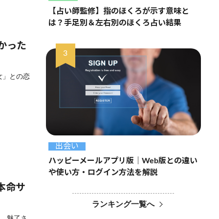
【占い師監修】指のほくろが示す意味と
は？手足別＆左右別のほくろ占い結果
かった
女」との恋
出会い
ハッピーメールアプリ版｜Web版との違い
や使い方・ログイン方法を解説
本命サ
ランキング一覧へ
。 魅了さ