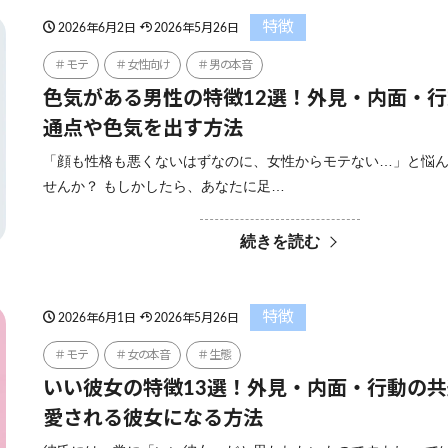
特徴
2026年6月2日
2026年5月26日
モテ
女性向け
男の本音
色気がある男性の特徴12選！外見・内面・
通点や色気を出す方法
「顔も性格も悪くないはずなのに、女性からモテない…」と悩
せんか？ もしかしたら、あなたに足…
続きを読む
特徴
2026年6月1日
2026年5月26日
モテ
女の本音
生態
いい彼女の特徴13選！外見・内面・行動の
愛される彼女になる方法