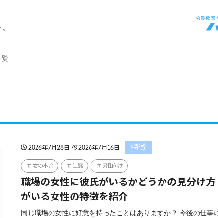
ト。
一覧
特徴
2026年7月28日
2026年7月16日
女の本音
生態
男性向け
職場の女性に彼氏がいるかどうかの見分け方
がいる女性の特徴を紹介
同じ職場の女性に好意を持ったことはありますか？ 今後の仕事