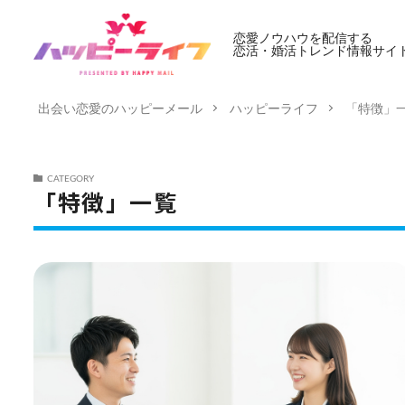
恋愛ノウハウを配信する
恋活・婚活トレンド情報サイ
出会い恋愛のハッピーメール
ハッピーライフ
「特徴」
CATEGORY
「特徴」一覧