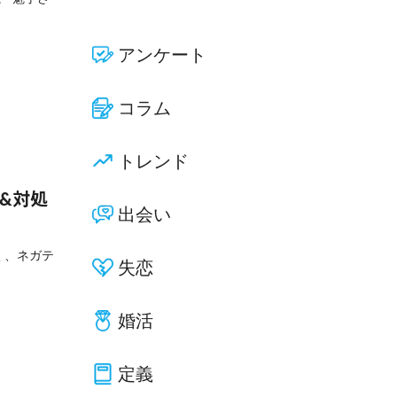
アンケート
コラム
トレンド
&対処
出会い
く、ネガテ
失恋
婚活
定義