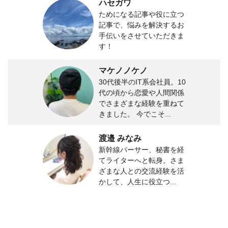
ハセガワ
ためになる記事や役に立つ
記事で、悩みを解決するお
手伝いをさせていただきま
す！
マケノノケノ
30代後半のIT系会社員。10
代の頃から恋愛や人間関係
でさまざまな経験を重ねて
きました。 今でこそ...
渡邉 みなみ
新幹線パーサー、秘書を経
てライターへと転身。さま
ざまな人との交流経験を活
かして、人生に役立つ...