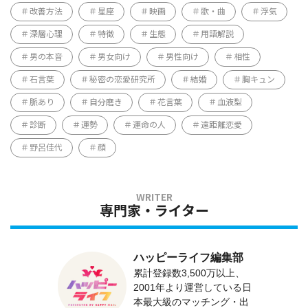
改善方法
星座
映画
歌・曲
浮気
深層心理
特徴
生態
用語解説
男の本音
男女向け
男性向け
相性
石言葉
秘密の恋愛研究所
結婚
胸キュン
脈あり
自分磨き
花言葉
血液型
診断
運勢
運命の人
遠距離恋愛
野呂佳代
顔
専門家・ライター
ハッピーライフ編集部
累計登録数3,500万以上、
2001年より運営している日
本最大級のマッチング・出