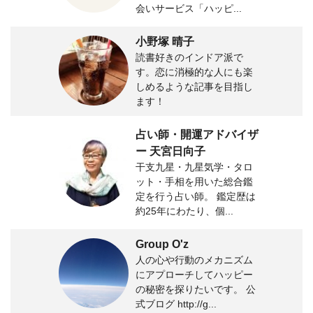
会いサービス「ハッピ...
小野塚 晴子
読書好きのインドア派で
す。恋に消極的な人にも楽
しめるような記事を目指し
ます！
占い師・開運アドバイザ
ー 天宮日向子
干支九星・九星気学・タロ
ット・手相を用いた総合鑑
定を行う占い師。 鑑定歴は
約25年にわたり、個...
Group O'z
人の心や行動のメカニズム
にアプローチしてハッピー
の秘密を探りたいです。 公
式ブログ http://g...