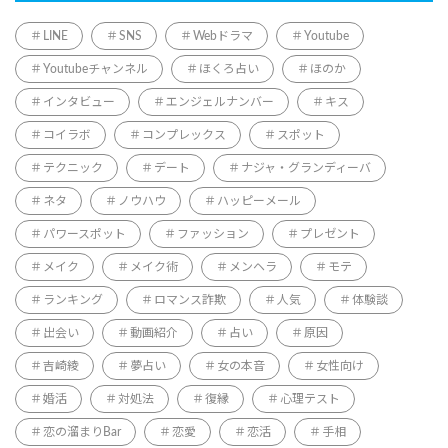
LINE
SNS
Webドラマ
Youtube
Youtubeチャンネル
ほくろ占い
ほのか
インタビュー
エンジェルナンバー
キス
コイラボ
コンプレックス
スポット
テクニック
デート
ナジャ・グランディーバ
ネタ
ノウハウ
ハッピーメール
パワースポット
ファッション
プレゼント
メイク
メイク術
メンヘラ
モテ
ランキング
ロマンス詐欺
人気
体験談
出会い
動画紹介
占い
原因
吉崎綾
夢占い
女の本音
女性向け
婚活
対処法
復縁
心理テスト
恋の溜まりBar
恋愛
恋活
手相