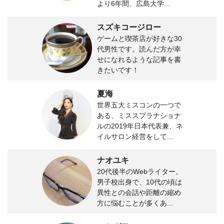
より6年間、広島大学...
スズキコージロー
ゲームと喫茶店が好きな30
代男性です。読んだ方が幸
せになれるような記事を書
きたいです！
夏海
世界五大ミスコンの一つで
ある、ミススプラナショナ
ルの2019年日本代表兼、ネ
イルサロン経営をして...
ナオユキ
20代後半のWebライター。
男子校出身で、10代の頃は
異性との会話や距離の縮め
方に悩むことが多くあ...