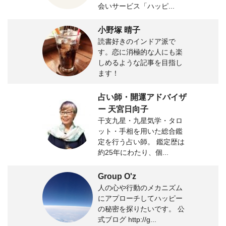
会いサービス「ハッピ...
小野塚 晴子
読書好きのインドア派で
す。恋に消極的な人にも楽
しめるような記事を目指し
ます！
占い師・開運アドバイザ
ー 天宮日向子
干支九星・九星気学・タロ
ット・手相を用いた総合鑑
定を行う占い師。 鑑定歴は
約25年にわたり、個...
Group O'z
人の心や行動のメカニズム
にアプローチしてハッピー
の秘密を探りたいです。 公
式ブログ http://g...