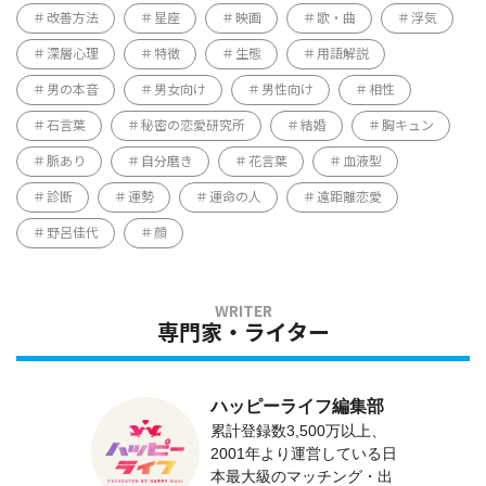
改善方法
星座
映画
歌・曲
浮気
深層心理
特徴
生態
用語解説
男の本音
男女向け
男性向け
相性
石言葉
秘密の恋愛研究所
結婚
胸キュン
脈あり
自分磨き
花言葉
血液型
診断
運勢
運命の人
遠距離恋愛
野呂佳代
顔
専門家・ライター
ハッピーライフ編集部
累計登録数3,500万以上、
2001年より運営している日
本最大級のマッチング・出