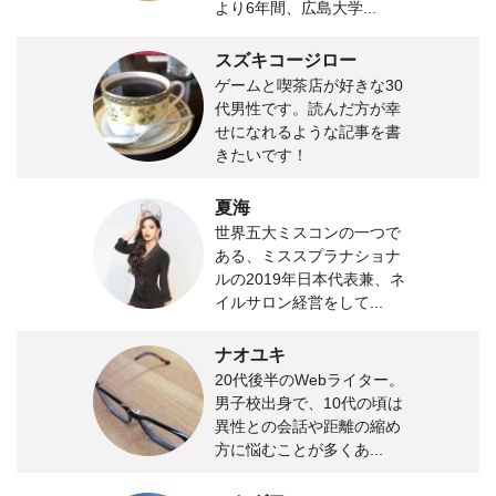
より6年間、広島大学...
スズキコージロー
ゲームと喫茶店が好きな30
代男性です。読んだ方が幸
せになれるような記事を書
きたいです！
夏海
世界五大ミスコンの一つで
ある、ミススプラナショナ
ルの2019年日本代表兼、ネ
イルサロン経営をして...
ナオユキ
20代後半のWebライター。
男子校出身で、10代の頃は
異性との会話や距離の縮め
方に悩むことが多くあ...