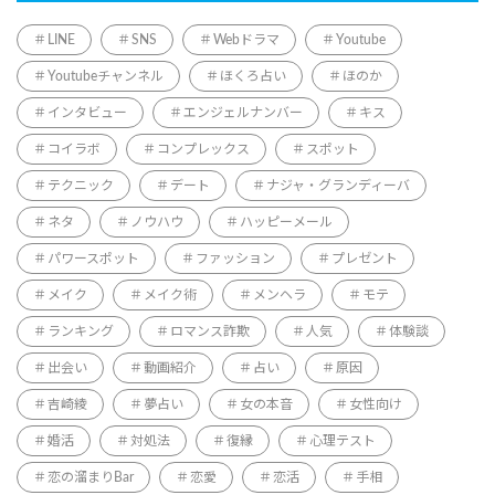
LINE
SNS
Webドラマ
Youtube
Youtubeチャンネル
ほくろ占い
ほのか
インタビュー
エンジェルナンバー
キス
コイラボ
コンプレックス
スポット
テクニック
デート
ナジャ・グランディーバ
ネタ
ノウハウ
ハッピーメール
パワースポット
ファッション
プレゼント
メイク
メイク術
メンヘラ
モテ
ランキング
ロマンス詐欺
人気
体験談
出会い
動画紹介
占い
原因
吉崎綾
夢占い
女の本音
女性向け
婚活
対処法
復縁
心理テスト
恋の溜まりBar
恋愛
恋活
手相