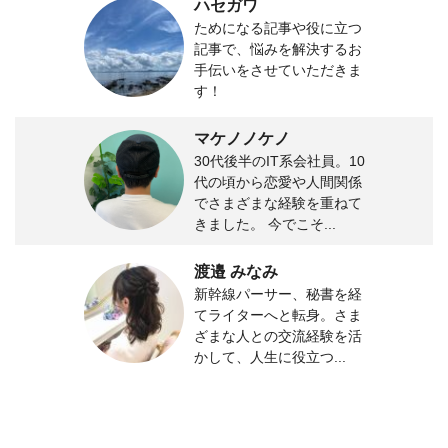
ハセガワ
ためになる記事や役に立つ
記事で、悩みを解決するお
手伝いをさせていただきま
す！
マケノノケノ
30代後半のIT系会社員。10
代の頃から恋愛や人間関係
でさまざまな経験を重ねて
きました。 今でこそ...
渡邉 みなみ
新幹線パーサー、秘書を経
てライターへと転身。さま
ざまな人との交流経験を活
かして、人生に役立つ...