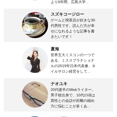
より6年間、広島大学...
スズキコージロー
ゲームと喫茶店が好きな30
代男性です。読んだ方が幸
せになれるような記事を書
きたいです！
夏海
世界五大ミスコンの一つで
ある、ミススプラナショナ
ルの2019年日本代表兼、ネ
イルサロン経営をして...
ナオユキ
20代後半のWebライター。
男子校出身で、10代の頃は
異性との会話や距離の縮め
方に悩むことが多くあ...