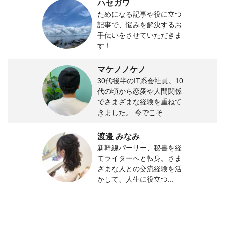
ハセガワ
ためになる記事や役に立つ
記事で、悩みを解決するお
手伝いをさせていただきま
す！
マケノノケノ
30代後半のIT系会社員。10
代の頃から恋愛や人間関係
でさまざまな経験を重ねて
きました。 今でこそ...
渡邉 みなみ
新幹線パーサー、秘書を経
てライターへと転身。さま
ざまな人との交流経験を活
かして、人生に役立つ...