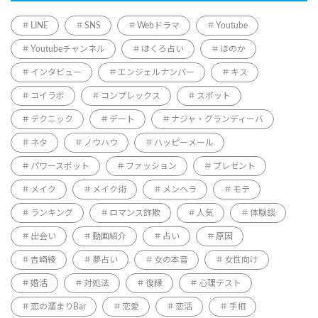
LINE
SNS
Webドラマ
Youtube
Youtubeチャンネル
ほくろ占い
ほのか
インタビュー
エンジェルナンバー
キス
コイラボ
コンプレックス
スポット
テクニック
デート
ナジャ・グランディーバ
ネタ
ノウハウ
ハッピーメール
パワースポット
ファッション
プレゼント
メイク
メイク術
メンヘラ
モテ
ランキング
ロマンス詐欺
人気
体験談
出会い
動画紹介
占い
原因
吉崎綾
夢占い
女の本音
女性向け
婚活
対処法
復縁
心理テスト
恋の溜まりBar
恋愛
恋活
手相