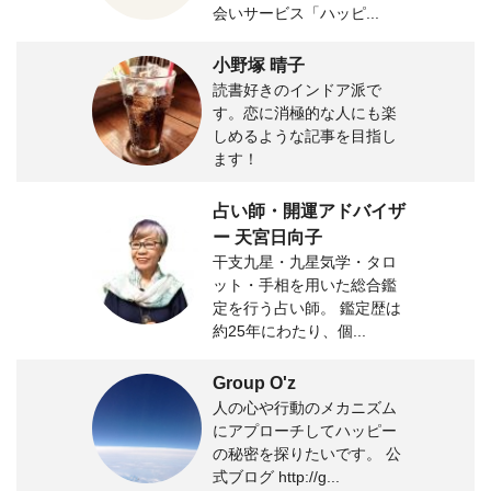
会いサービス「ハッピ...
小野塚 晴子
読書好きのインドア派で
す。恋に消極的な人にも楽
しめるような記事を目指し
ます！
占い師・開運アドバイザ
ー 天宮日向子
干支九星・九星気学・タロ
ット・手相を用いた総合鑑
定を行う占い師。 鑑定歴は
約25年にわたり、個...
Group O'z
人の心や行動のメカニズム
にアプローチしてハッピー
の秘密を探りたいです。 公
式ブログ http://g...