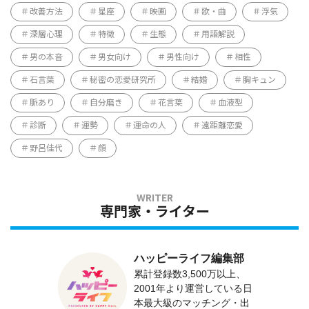
改善方法
星座
映画
歌・曲
浮気
深層心理
特徴
生態
用語解説
男の本音
男女向け
男性向け
相性
石言葉
秘密の恋愛研究所
結婚
胸キュン
脈あり
自分磨き
花言葉
血液型
診断
運勢
運命の人
遠距離恋愛
野呂佳代
顔
専門家・ライター
ハッピーライフ編集部
累計登録数3,500万以上、
2001年より運営している日
本最大級のマッチング・出