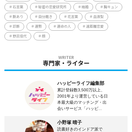
石言葉
秘密の恋愛研究所
結婚
胸キュン
脈あり
自分磨き
花言葉
血液型
診断
運勢
運命の人
遠距離恋愛
野呂佳代
顔
専門家・ライター
ハッピーライフ編集部
累計登録数3,500万以上、
2001年より運営している日
本最大級のマッチング・出
会いサービス「ハッピ...
小野塚 晴子
読書好きのインドア派で