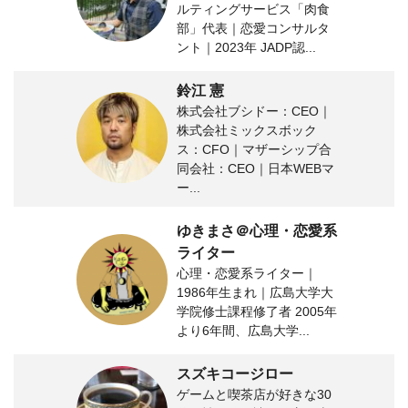
ルティングサービス「肉食
部」代表｜恋愛コンサルタ
ント｜2023年 JADP認...
鈴江 憲
株式会社ブシドー：CEO｜
株式会社ミックスボック
ス：CFO｜マザーシップ合
同会社：CEO｜日本WEBマ
ー...
ゆきまさ＠心理・恋愛系
ライター
心理・恋愛系ライター｜
1986年生まれ｜広島大学大
学院修士課程修了者 2005年
より6年間、広島大学...
スズキコージロー
ゲームと喫茶店が好きな30