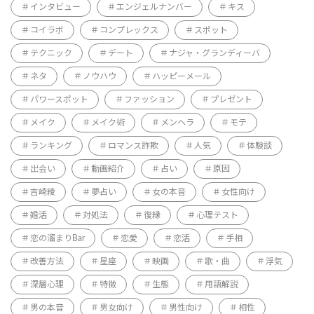
インタビュー
エンジェルナンバー
キス
コイラボ
コンプレックス
スポット
テクニック
デート
ナジャ・グランディーバ
ネタ
ノウハウ
ハッピーメール
パワースポット
ファッション
プレゼント
メイク
メイク術
メンヘラ
モテ
ランキング
ロマンス詐欺
人気
体験談
出会い
動画紹介
占い
原因
吉崎綾
夢占い
女の本音
女性向け
婚活
対処法
復縁
心理テスト
恋の溜まりBar
恋愛
恋活
手相
改善方法
星座
映画
歌・曲
浮気
深層心理
特徴
生態
用語解説
男の本音
男女向け
男性向け
相性