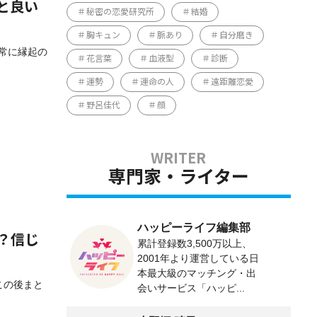
と良い
秘密の恋愛研究所
結婚
胸キュン
脈あり
自分磨き
非常に縁起の
花言葉
血液型
診断
運勢
運命の人
遠距離恋愛
野呂佳代
顔
専門家・ライター
ハッピーライフ編集部
？信じ
累計登録数3,500万以上、
2001年より運営している日
本最大級のマッチング・出
この後まと
会いサービス「ハッピ...