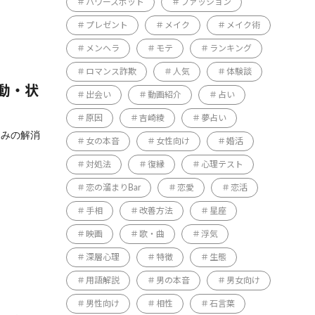
パワースポット
ファッション
プレゼント
メイク
メイク術
メンヘラ
モテ
ランキング
ロマンス詐欺
人気
体験談
動・状
出会い
動画紹介
占い
原因
吉崎綾
夢占い
悩みの解消
女の本音
女性向け
婚活
対処法
復縁
心理テスト
恋の溜まりBar
恋愛
恋活
手相
改善方法
星座
映画
歌・曲
浮気
深層心理
特徴
生態
用語解説
男の本音
男女向け
男性向け
相性
石言葉