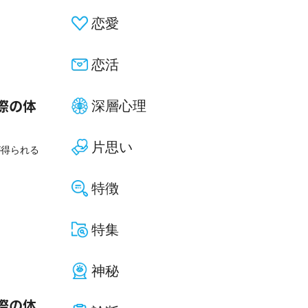
恋愛
恋活
深層心理
際の体
片思い
が得られる
特徴
特集
神秘
際の体