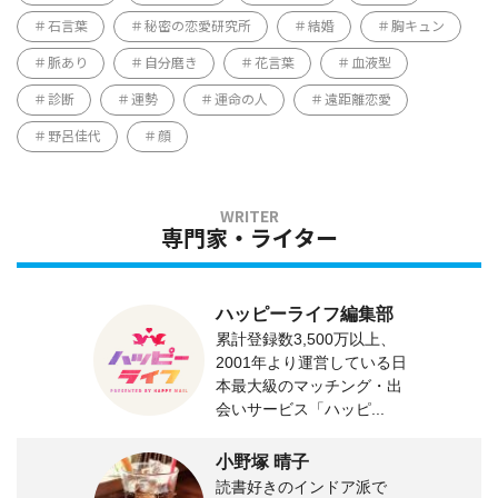
石言葉
秘密の恋愛研究所
結婚
胸キュン
脈あり
自分磨き
花言葉
血液型
診断
運勢
運命の人
遠距離恋愛
野呂佳代
顔
専門家・ライター
ハッピーライフ編集部
累計登録数3,500万以上、
2001年より運営している日
本最大級のマッチング・出
会いサービス「ハッピ...
小野塚 晴子
読書好きのインドア派で