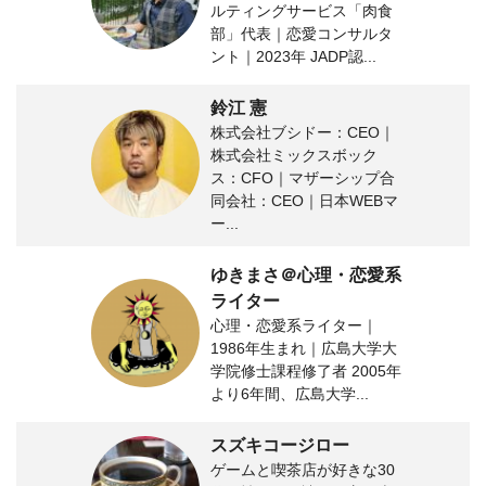
ルティングサービス「肉食
部」代表｜恋愛コンサルタ
ント｜2023年 JADP認...
鈴江 憲
株式会社ブシドー：CEO｜
株式会社ミックスボック
ス：CFO｜マザーシップ合
同会社：CEO｜日本WEBマ
ー...
ゆきまさ＠心理・恋愛系
ライター
心理・恋愛系ライター｜
1986年生まれ｜広島大学大
学院修士課程修了者 2005年
より6年間、広島大学...
スズキコージロー
ゲームと喫茶店が好きな30