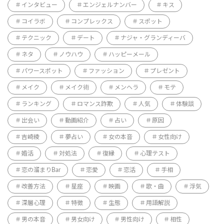
インタビュー
エンジェルナンバー
キス
コイラボ
コンプレックス
スポット
テクニック
デート
ナジャ・グランディーバ
ネタ
ノウハウ
ハッピーメール
パワースポット
ファッション
プレゼント
メイク
メイク術
メンヘラ
モテ
ランキング
ロマンス詐欺
人気
体験談
出会い
動画紹介
占い
原因
吉崎綾
夢占い
女の本音
女性向け
婚活
対処法
復縁
心理テスト
恋の溜まりBar
恋愛
恋活
手相
改善方法
星座
映画
歌・曲
浮気
深層心理
特徴
生態
用語解説
男の本音
男女向け
男性向け
相性