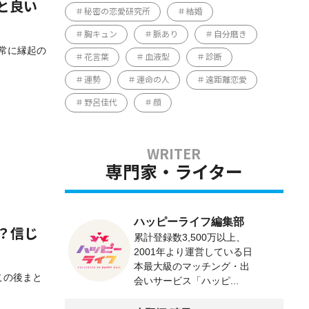
と良い
秘密の恋愛研究所
結婚
胸キュン
脈あり
自分磨き
非常に縁起の
花言葉
血液型
診断
運勢
運命の人
遠距離恋愛
野呂佳代
顔
専門家・ライター
ハッピーライフ編集部
？信じ
累計登録数3,500万以上、
2001年より運営している日
本最大級のマッチング・出
この後まと
会いサービス「ハッピ...