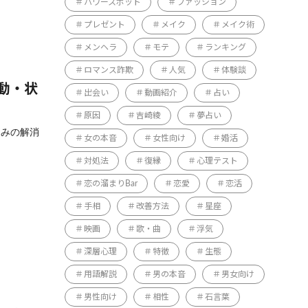
パワースポット
ファッション
プレゼント
メイク
メイク術
メンヘラ
モテ
ランキング
ロマンス詐欺
人気
体験談
動・状
出会い
動画紹介
占い
原因
吉崎綾
夢占い
悩みの解消
女の本音
女性向け
婚活
対処法
復縁
心理テスト
恋の溜まりBar
恋愛
恋活
手相
改善方法
星座
映画
歌・曲
浮気
深層心理
特徴
生態
用語解説
男の本音
男女向け
男性向け
相性
石言葉