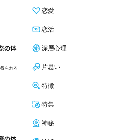
恋愛
恋活
深層心理
際の体
片思い
が得られる
特徴
特集
神秘
際の体