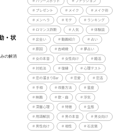
パワースポット
ファッション
プレゼント
メイク
メイク術
メンヘラ
モテ
ランキング
ロマンス詐欺
人気
体験談
動・状
出会い
動画紹介
占い
原因
吉崎綾
夢占い
悩みの解消
女の本音
女性向け
婚活
対処法
復縁
心理テスト
恋の溜まりBar
恋愛
恋活
手相
改善方法
星座
映画
歌・曲
浮気
深層心理
特徴
生態
用語解説
男の本音
男女向け
男性向け
相性
石言葉