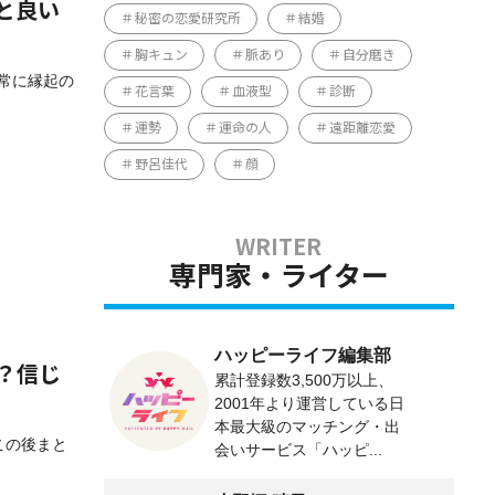
と良い
秘密の恋愛研究所
結婚
胸キュン
脈あり
自分磨き
非常に縁起の
花言葉
血液型
診断
運勢
運命の人
遠距離恋愛
野呂佳代
顔
専門家・ライター
ハッピーライフ編集部
？信じ
累計登録数3,500万以上、
2001年より運営している日
本最大級のマッチング・出
この後まと
会いサービス「ハッピ...