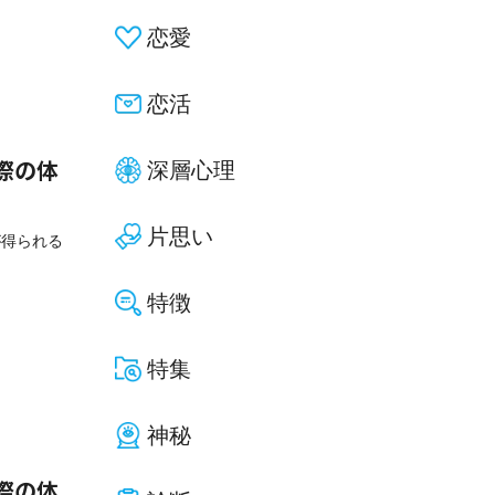
恋愛
恋活
深層心理
際の体
片思い
が得られる
特徴
特集
神秘
際の体