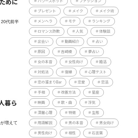
パワースポット
ファッション
るために
プレゼント
メイク
メイク術
20代前半
メンヘラ
モテ
ランキング
ロマンス詐欺
人気
体験談
出会い
動画紹介
占い
原因
吉崎綾
夢占い
女の本音
女性向け
婚活
対処法
復縁
心理テスト
恋の溜まりBar
恋愛
恋活
手相
改善方法
星座
人暮ら
映画
歌・曲
浮気
深層心理
特徴
生態
とが増えて
用語解説
男の本音
男女向け
男性向け
相性
石言葉