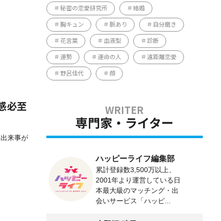
秘密の恋愛研究所
結婚
胸キュン
脈あり
自分磨き
花言葉
血液型
診断
運勢
運命の人
遠距離恋愛
野呂佳代
顔
感必至
専門家・ライター
な出来事が
ハッピーライフ編集部
累計登録数3,500万以上、
2001年より運営している日
本最大級のマッチング・出
会いサービス「ハッピ...