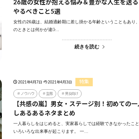
26歳の女性が抱える悩み＆豊かな人生を送
やるべきこと5選
女性の26歳は、結婚適齢期に差し掛かる年齢ということもあり、
のときとは何かが違う̷…
続きを読む
特集
2021年4月7日
2021年4月3日
ノウハウ
生態
男女向け
【共感の嵐】男女・ステージ別！初めての一
しあるあるネタまとめ
一人暮らしをはじめると、実家暮らしでは経験できなかったこ
いろいろな出来事が起こります。 一…