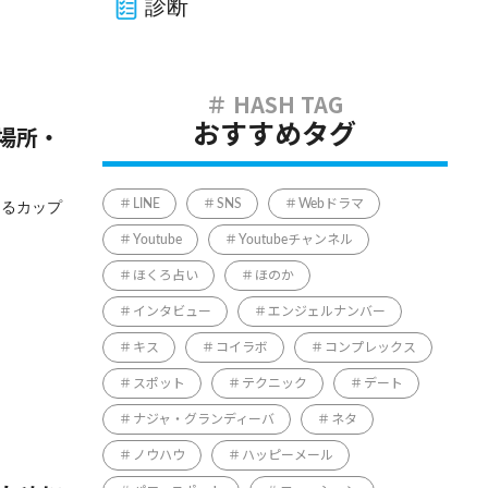
診断
おすすめタグ
場所・
LINE
SNS
Webドラマ
なるカップ
Youtube
Youtubeチャンネル
ほくろ占い
ほのか
インタビュー
エンジェルナンバー
キス
コイラボ
コンプレックス
スポット
テクニック
デート
ナジャ・グランディーバ
ネタ
ノウハウ
ハッピーメール